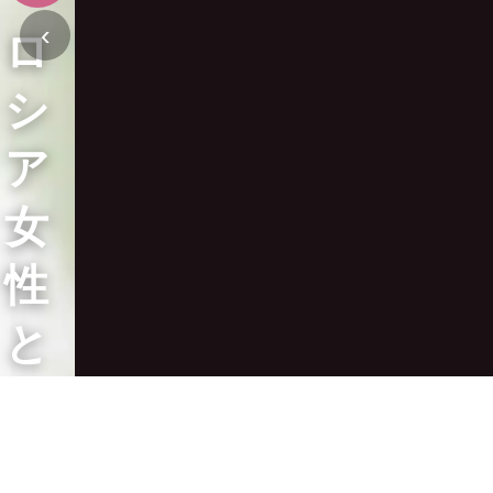
‹
ロ
シ
ア
女
性
と
ご
成