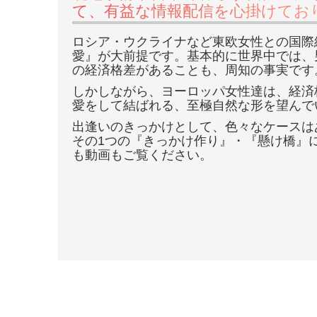
行われ
て、有益な情報配信を心掛けてお
ました
ロシア・ウクライナなど東欧女性との国際
第1弾
愛』が大前提です。基本的に世界中では、
Tropical
の経済格差があることも、周知の事実です
Resort
しかしながら、ヨーロッパ女性達は、経済
Meeting
愛をして結ばれる、至極自然な形を望んで
イベン
出逢いのきっかけとして、色々なケースは
その1つの『きっかけ作り』・『懸け橋』
トのフ
も動画もご覧ください。
ィリピ
ン・セ
ブ島で
初めて
直接会
い、ご
結婚さ
れまし