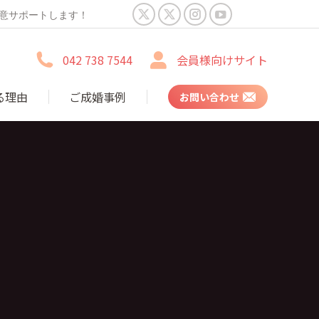
誠意サポートします！
X
X
Instagram
YouTube
page
page
page
page
042 738 7544
会員様向けサイト
opens
opens
opens
opens
in
in
in
in
る理由
ご成婚事例
お問い合わせ
new
new
new
new
window
window
window
window