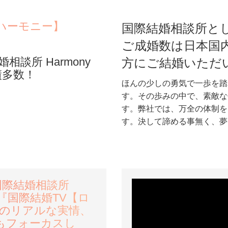
 ハーモニー】
国際結婚相談所と
ご成婚数は日本国
談所 Harmony
方にご結婚いただ
績多数！
ほんの少しの勇気で一歩を踏
す。その歩みの中で、素敵な
す。弊社では、万全の体制を
す。決して諦める事無く、夢
国際結婚相談所
す『国際結婚TV【ロ
婚のリアルな実情、
もフォーカスし