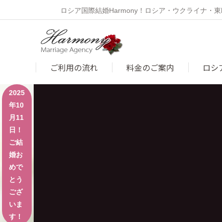
ロシア国際結婚Harmony！ロシア・ウクライナ
ご利用の流れ
料金のご案内
ロシ
2025
年10
月11
日！
ご結
婚お
めで
とう
ござ
いま
す！