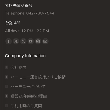
連絡先電話番号:
Telephone: 042-738-7544
営業時間:
All days: 12 PM - 22 PM
Find us on:
X
X
Facebook
YouTube
Instagram
Mail
page
page
page
page
page
page
Company Infomation
opens
opens
opens
opens
opens
opens
in
in
in
in
in
in
会社案内
new
new
new
new
new
new
window
window
window
window
window
window
ハーモニー運営統括よりご挨拶
ハーモニーについて
運営20年継続の理由
ご利用時のご質問