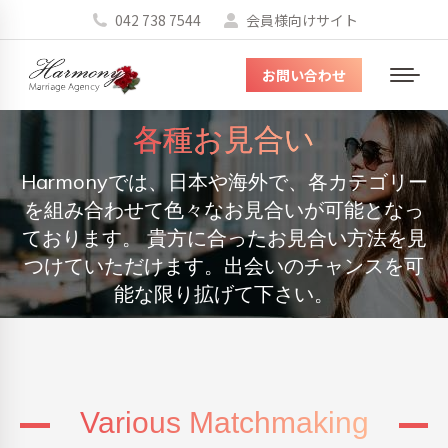
042 738 7544
会員様向けサイト
お問い合わせ
メ
ニ
各種お見合い
ュ
ー
Harmonyでは、日本や海外で、各カテゴリー
を組み合わせて色々なお見合いが可能となっ
You are here:
ております。 貴方に合ったお見合い方法を見
つけていただけます。出会いのチャンスを可
能な限り拡げて下さい。
Various Matchmaking