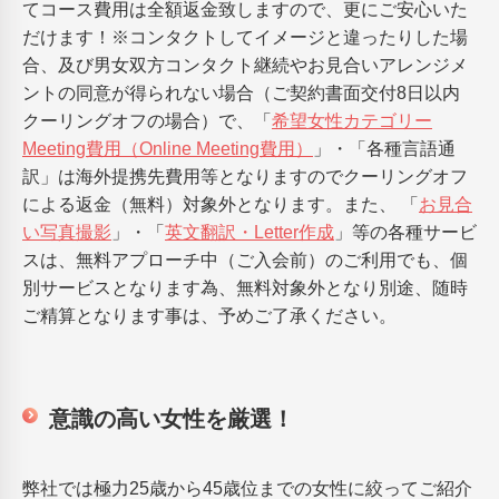
てコース費用は全額返金致しますので、更にご安心いた
だけます！※コンタクトしてイメージと違ったりした場
合、及び男女双方コンタクト継続やお見合いアレンジメ
ントの同意が得られない場合（ご契約書面交付8日以内
クーリングオフの場合）で、「
希望女性カテゴリー
Meeting費用（Online Meeting費用）
」・「各種言語通
訳」は海外提携先費用等となりますのでクーリングオフ
による返金（無料）対象外となります。また、 「
お見合
い写真撮影
」・「
英文翻訳・Letter作成
」等の各種サービ
スは、無料アプローチ中（ご入会前）のご利用でも、個
別サービスとなります為、無料対象外となり別途、随時
ご精算となります事は、予めご了承ください。
意識の高い女性を厳選！
弊社では極力25歳から45歳位までの女性に絞ってご紹介