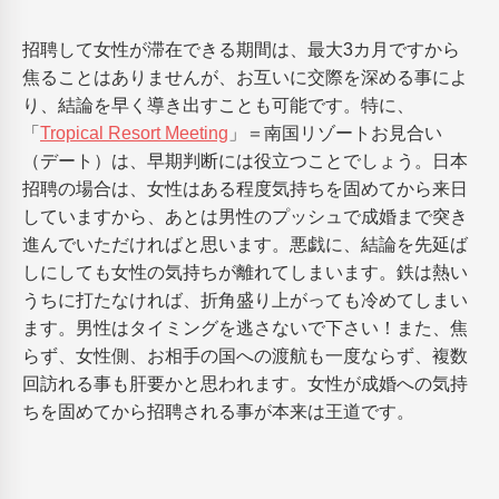
招聘して女性が滞在できる期間は、最大3カ月ですから
焦ることはありませんが、お互いに交際を深める事によ
り、結論を早く導き出すことも可能です。特に、
「
Tropical Resort Meeting
」＝南国リゾートお見合い
（デート）は、早期判断には役立つことでしょう。日本
招聘の場合は、女性はある程度気持ちを固めてから来日
していますから、あとは男性のプッシュで成婚まで突き
進んでいただければと思います。悪戯に、結論を先延ば
しにしても女性の気持ちが離れてしまいます。鉄は熱い
うちに打たなければ、折角盛り上がっても冷めてしまい
ます。男性はタイミングを逃さないで下さい！また、焦
らず、女性側、お相手の国への渡航も一度ならず、複数
回訪れる事も肝要かと思われます。女性が成婚への気持
ちを固めてから招聘される事が本来は王道です。