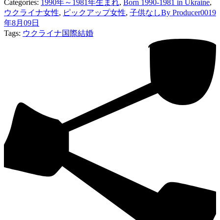
Categories:
1990年～1981年生まれ
,
Born 1990-1981 in Ukraine
,
ウクライナ女性
,
ピックアップ女性
,
子供なし
By
Producer
0019
年8月09日
Tags:
ウクライナ
国際結婚