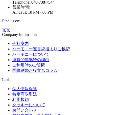
Telephone: 040-738-7544
営業時間:
All days: 10 PM - 00 PM
Find us on:
Facebook
X
X
YouTube
Instagram
Mail
page
page
page
page
page
page
Company Infomation
opens
opens
opens
opens
opens
opens
in
in
in
in
in
in
会社案内
new
new
new
new
new
new
ハーモニー運営統括よりご挨拶
window
window
window
window
window
window
ハーモニーについて
運営00年継続の理由
ご利用時のご質問
国際結婚お役立ちコラム
Links
個人情報保護
特定商取引法
利用規約
クッキーについて
お問い合わせ