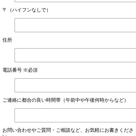
〒（ハイフンなしで）
住所
電話番号
※必須
ご連絡に都合の良い時間帯（午前中や午後何時からなど）
お問い合わせやご質問・ご相談など、お気軽にお書きくださ