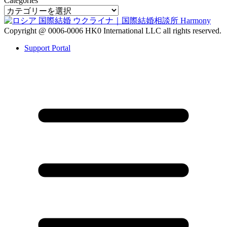
Categories
Categories
Copyright @ 0006-0006 HK0 International LLC all rights reserved.
Support Portal