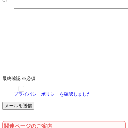
い
最終確認
※必須
プライバシーポリシーを確認しました
関連ページのご案内