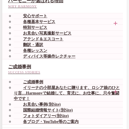
ハーモニーが選ばれる理由
WHY HARMONY
安心サポート
各種基本サービス
特別サービス
お見合い写真撮影サービス
アテンド＆エスコート
翻訳・通訳
各種レッスン
ディバイス等操作レクチャー
ご成婚事例
SUCCESS STORIES
ご成婚事例
イリーナの小部屋
あなたに贈ります、ロシア娘のひと
り言…Harmonyで結婚して、育児に、お仕事に、只今奮闘
中です！
お見合い事例(別Site)
国際結婚情報サイト(別Site)
フォトダイアリー(別Site)
各ブログ・YouTube等のご案内