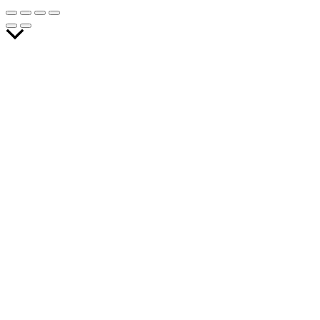
上
部
へ
ス
ク
ロ
ー
ル