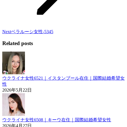
Next
Next
ベラルーシ女性-5345
post:
Related posts
ウクライナ女性6521｜イスタンブール在住｜国際結婚希望女
性
2026年5月22日
ウクライナ女性6508｜キーウ在住｜国際結婚希望女性
2026年4月27日