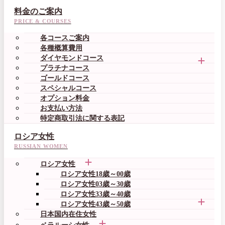
料金のご案内
PRICE & COURSES
各コースご案内
各種概算費用
ダイヤモンドコース
プラチナコース
ゴールドコース
スペシャルコース
オプション料金
お支払い方法
特定商取引法に関する表記
ロシア女性
RUSSIAN WOMEN
ロシア女性
ロシア女性18歳～00歳
ロシア女性03歳～30歳
ロシア女性33歳～40歳
ロシア女性43歳～50歳
日本国内在住女性