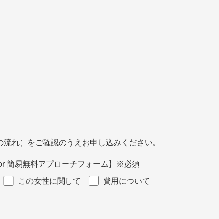
の流れ）をご確認のうえお申し込みください。
r 簡易無料アプローチフォーム】
※必須
この女性に関して
費用について