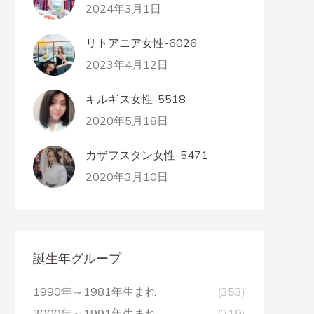
2024年3月1日
リトアニア女性-6026
2023年4月12日
キルギス女性-5518
2020年5月18日
カザフスタン女性-5471
2020年3月10日
誕生年グループ
1990年～1981年生まれ
(353)
2000年～1991年生まれ
(219)