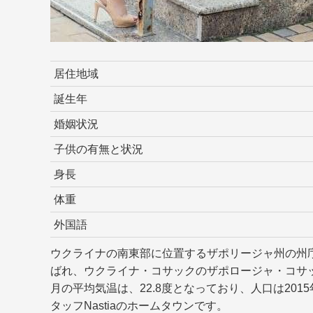
居住地域
誕生年
婚姻状況
子供の有無と状況
身長
体重
外国語
ウクライナの南東部に位置するザポリージャ州の州
ばれ、ウクライナ・コサックのザポロージャ・コサック
月の平均気温は、22.8度となっており、人口は20
タッフNastiaのホームタウンです。