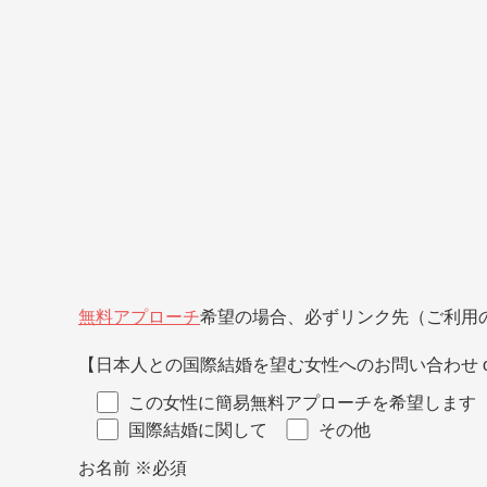
無料アプローチ
希望の場合、必ずリンク先（ご利用
【日本人との国際結婚を望む女性へのお問い合わせ o
この女性に簡易無料アプローチを希望します
国際結婚に関して
その他
お名前
※必須