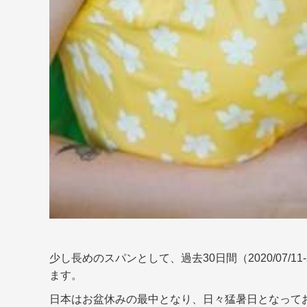
少し長めのスパンとして、過去30日間（2020/07/1
ます。
日本はお盆休みの最中となり、日々猛暑日となって