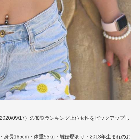
9-2020/09/17）の閲覧ランキング上位女性をピックアップし
身長165cm・体重55kg・離婚歴あり・2013年生まれのお