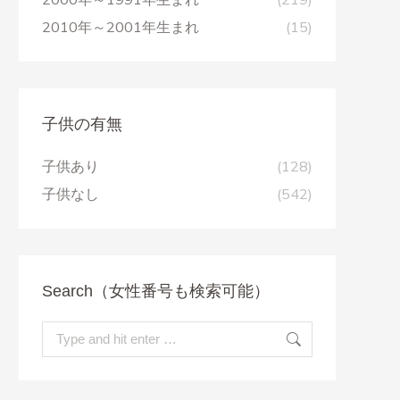
2010年～2001年生まれ
(15)
子供の有無
子供あり
(128)
子供なし
(542)
Search（女性番号も検索可能）
Search: