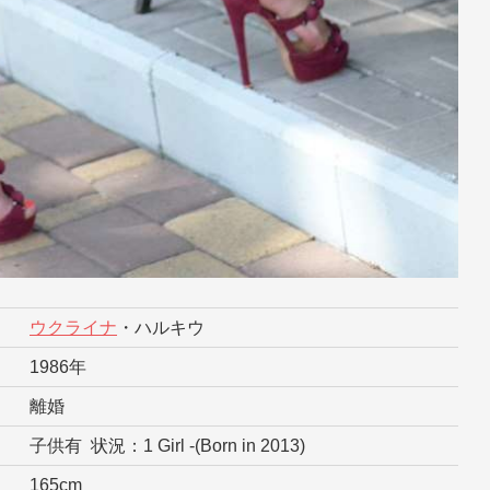
ウクライナ
・ハルキウ
1986年
離婚
子供有 状況：1 Girl -(Born in 2013)
165cm