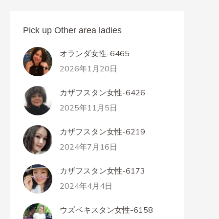
Pick up Other area ladies
オランダ女性-6465
2026年1月20日
カザフスタン女性-6426
2025年11月5日
カザフスタン女性-6219
2024年7月16日
カザフスタン女性-6173
2024年4月4日
ウズベキスタン女性-6158