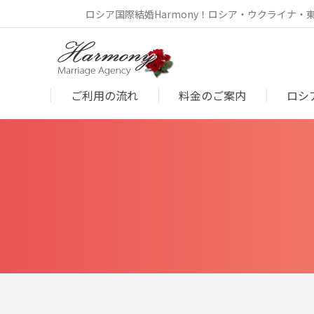
ロシア国際結婚Harmony！ロシア・ウクライナ
ご利用の流れ
料金のご案内
ロシ