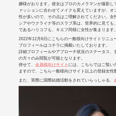
嬢様がおります。彼女はプロのカメラマンが撮影し
ァッションに合わせてメイクも変えていますが、オ
性が多いので、その点はご理解されてください。女
シアやウクライナ等のスラブ系は、世界的に見ても
であるハリコフも、キエフ同様に女性が集まります
2022年12月6日にこちらの一般様向けサイトリニ
プロフィールはコチラに掲載いたしております。
詳細プロフィールやアプローチ状況のステータス、
の方々のみ閲覧が可能となります。
併せて、
会員様向けサイト
には、こちらではご覧い
ますので、こちら一般様向けサイト以上の登録女性
また、実際に国際結婚活動をされていらっしゃる、