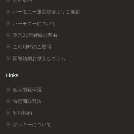
会社案内
new
new
new
new
new
new
window
window
window
window
window
window
ハーモニー運営統括よりご挨拶
ハーモニーについて
運営20年継続の理由
ご利用時のご質問
国際結婚お役立ちコラム
Links
個人情報保護
特定商取引法
利用規約
クッキーについて