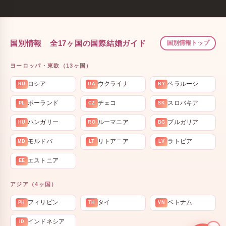
国別情報 全17ヶ国の国際結婚ガイド
国別情報トップ
ヨーロッパ・東欧（13ヶ国）
ロシア
ウクライナ
ベラルーシ
RU
UA
BY
ポーランド
チェコ
スロバキア
PL
CZ
SK
ハンガリー
ルーマニア
ブルガリア
HU
RO
BG
モルドバ
リトアニア
ラトビア
MD
LT
LV
エストニア
EE
アジア（4ヶ国）
フィリピン
タイ
ベトナム
PH
TH
VN
インドネシア
ID