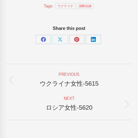
Tags:
ウクライナ
国際結婚
Share this post
Share
Share
Share
Share
on
on
on
on
Facebook
X
Pinterest
LinkedIn
Post
PREVIOUS
navigation
ウクライナ女性-5615
Previous
post:
NEXT
ロシア女性-5620
Next
post: