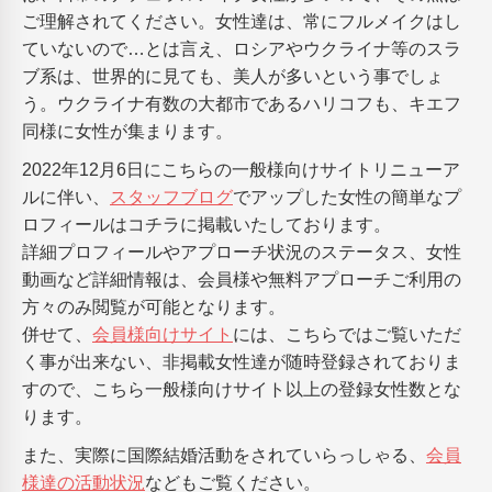
ご理解されてください。女性達は、常にフルメイクはし
ていないので…とは言え、ロシアやウクライナ等のスラ
ブ系は、世界的に見ても、美人が多いという事でしょ
う。ウクライナ有数の大都市であるハリコフも、キエフ
同様に女性が集まります。
2022年12月6日にこちらの一般様向けサイトリニューア
ルに伴い、
スタッフブログ
でアップした女性の簡単なプ
ロフィールはコチラに掲載いたしております。
詳細プロフィールやアプローチ状況のステータス、女性
動画など詳細情報は、会員様や無料アプローチご利用の
方々のみ閲覧が可能となります。
併せて、
会員様向けサイト
には、こちらではご覧いただ
く事が出来ない、非掲載女性達が随時登録されておりま
すので、こちら一般様向けサイト以上の登録女性数とな
ります。
また、実際に国際結婚活動をされていらっしゃる、
会員
様達の活動状況
などもご覧ください。