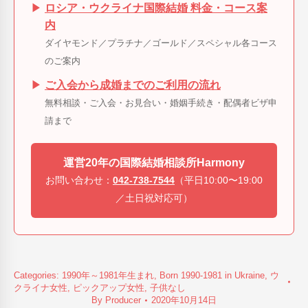
▶
ロシア・ウクライナ国際結婚 料金・コース案
内
ダイヤモンド／プラチナ／ゴールド／スペシャル各コース
のご案内
▶
ご入会から成婚までのご利用の流れ
無料相談・ご入会・お見合い・婚姻手続き・配偶者ビザ申
請まで
運営20年の国際結婚相談所Harmony
お問い合わせ：
042-738-7544
（平日10:00〜19:00
／土日祝対応可）
Categories:
1990年～1981年生まれ
,
Born 1990-1981 in Ukraine
,
ウ
クライナ女性
,
ピックアップ女性
,
子供なし
By
Producer
2020年10月14日