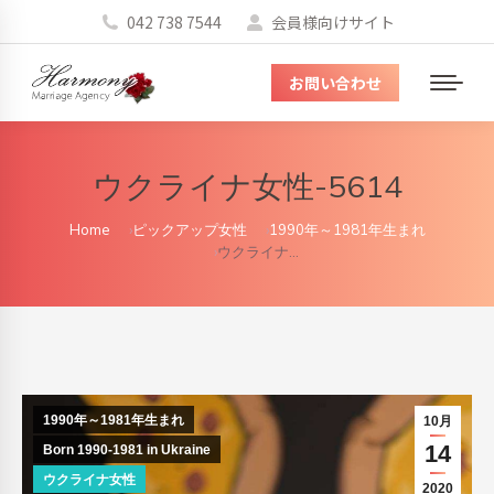
042 738 7544
会員様向けサイト
お問い合わせ
メ
ニ
ュ
ウクライナ女性-5614
ー
You are here:
Home
ピックアップ女性
1990年～1981年生まれ
ウクライナ…
1990年～1981年生まれ
10月
14
Born 1990-1981 in Ukraine
ウクライナ女性
2020