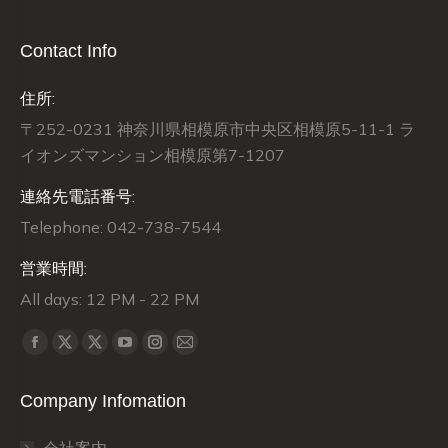
Contact Info
住所:
〒252-0231 神奈川県相模原市中央区相模原5-11-1 ラ
イオンズマンション相模原第7-1207
連絡先電話番号:
Telephone: 042-738-7544
営業時間:
All days: 12 PM - 22 PM
Find us on:
X
X
Facebook
YouTube
Instagram
Mail
page
page
page
page
page
page
Company Infomation
opens
opens
opens
opens
opens
opens
in
in
in
in
in
in