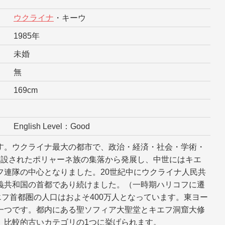
ウクライナ
・キーウ
1985年
未婚
無
169cm
English Level：Good
す。ウクライナ最大の都市で、政治・経済・社会・学術・
建設されたポリャーネ族の集落から発展し、中世にはキエ
フ連隊の中心となりました。20世紀中にウクライナ人民共
義共和国の首都であり続けました。（一時期ハリコフに遷
エフ首都圏の人口はおよそ400万人となっています。東ヨー
一つです。都内にある聖ソフィア大聖堂とキエフ洞窟大修
、比較的古いカテゴリの1つに挙げられます。