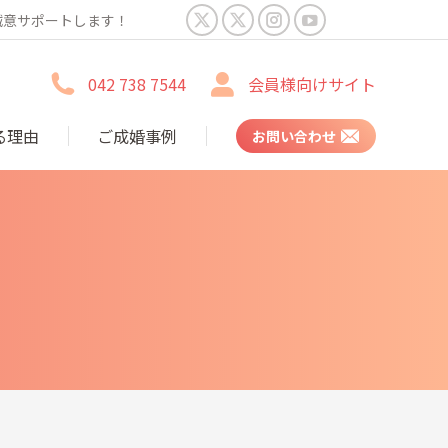
誠意サポートします！
X
X
Instagram
YouTube
page
page
page
page
042 738 7544
会員様向けサイト
opens
opens
opens
opens
in
in
in
in
る理由
ご成婚事例
お問い合わせ
new
new
new
new
window
window
window
window