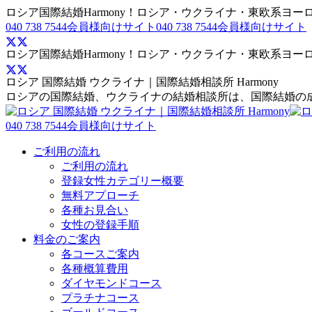
Skip
ロシア国際結婚Harmony！ロシア・ウクライナ・東欧系
to
040 738 7544
会員様向けサイト
040 738 7544
会員様向けサイト
content
X
X
Instagram
YouTube
page
page
page
page
ロシア国際結婚Harmony！ロシア・ウクライナ・東欧系
opens
opens
opens
opens
X
X
Instagram
YouTube
in
in
in
in
page
page
page
page
ロシア 国際結婚 ウクライナ｜国際結婚相談所 Harmony
new
new
new
new
opens
opens
opens
opens
ロシアの国際結婚、ウクライナの結婚相談所は、国際結婚の
window
window
window
window
in
in
in
in
new
new
new
new
040 738 7544
会員様向けサイト
window
window
window
window
ご利用の流れ
ご利用の流れ
登録女性カテゴリー概要
無料アプローチ
各種お見合い
女性の登録手順
料金のご案内
各コースご案内
各種概算費用
ダイヤモンドコース
プラチナコース