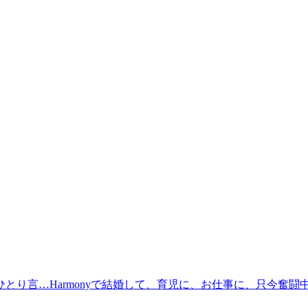
とり言…Harmonyで結婚して、育児に、お仕事に、只今奮闘