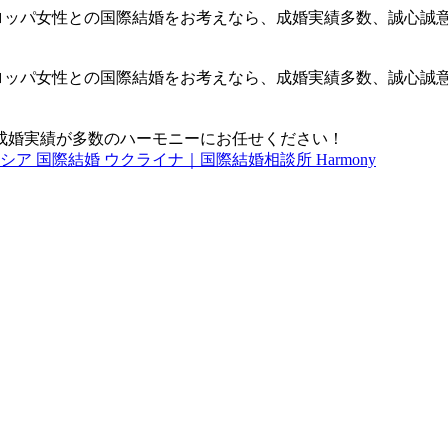
ヨーロッパ女性との国際結婚をお考えなら、成婚実績多数、誠心誠
ヨーロッパ女性との国際結婚をお考えなら、成婚実績多数、誠心誠
成婚実績が多数のハーモニーにお任せください！