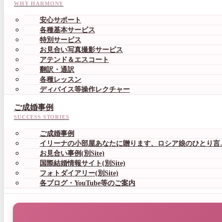
WHY HARMONY
安心サポート
各種基本サービス
特別サービス
お見合い写真撮影サービス
アテンド＆エスコート
翻訳・通訳
各種レッスン
ディバイス等操作レクチャー
ご成婚事例
SUCCESS STORIES
ご成婚事例
イリーナの小部屋
あなたに贈ります、ロシア娘のひとり言…
お見合い事例(別Site)
国際結婚情報サイト(別Site)
フォトダイアリー(別Site)
各ブログ・YouTube等のご案内