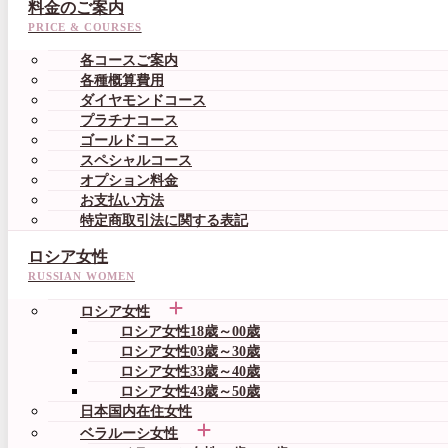
料金のご案内
PRICE & COURSES
各コースご案内
各種概算費用
ダイヤモンドコース
プラチナコース
ゴールドコース
スペシャルコース
オプション料金
お支払い方法
特定商取引法に関する表記
ロシア女性
RUSSIAN WOMEN
ロシア女性
ロシア女性18歳～00歳
ロシア女性03歳～30歳
ロシア女性33歳～40歳
ロシア女性43歳～50歳
日本国内在住女性
ベラルーシ女性