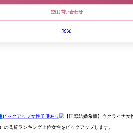
お問い合わせ
X
X
Instagram
YouTube
page
page
page
page
opens
opens
opens
opens
in
in
in
in
new
new
new
new
window
window
window
window
性
ピックアップ女性
子供あり
/10/00）の閲覧ランキング上位女性をピックアップします。