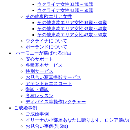
ウクライナ女性33歳～40歳
ウクライナ女性43歳～50歳
その他東欧エリア女性
その他東欧エリア女性03歳～30歳
その他東欧エリア女性33歳～40歳
その他東欧エリア女性43歳～50歳
ウクライナについて
ポーランドについて
ハーモニーが選ばれる理由
安心サポート
各種基本サービス
特別サービス
お見合い写真撮影サービス
アテンド＆エスコート
翻訳・通訳
各種レッスン
ディバイス等操作レクチャー
ご成婚事例
ご成婚事例
イリーナの小部屋
あなたに贈ります、ロシア娘のひ
お見合い事例(別Site)