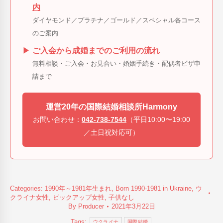
内
ダイヤモンド／プラチナ／ゴールド／スペシャル各コース
のご案内
▶
ご入会から成婚までのご利用の流れ
無料相談・ご入会・お見合い・婚姻手続き・配偶者ビザ申
請まで
運営20年の国際結婚相談所Harmony
お問い合わせ：
042-738-7544
（平日10:00〜19:00
／土日祝対応可）
Categories:
1990年～1981年生まれ
,
Born 1990-1981 in Ukraine
,
ウ
クライナ女性
,
ピックアップ女性
,
子供なし
By
Producer
2021年3月22日
Tags:
ウクライナ
国際結婚