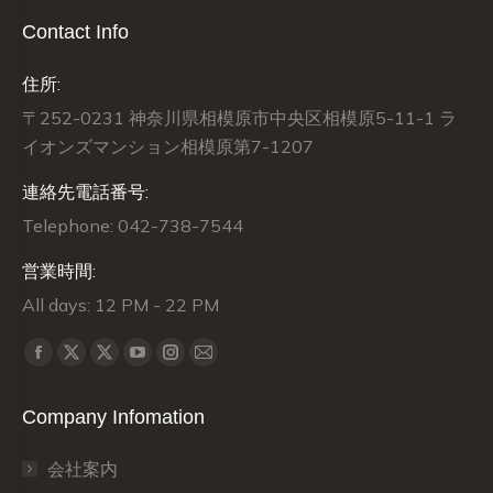
Contact Info
住所:
〒252-0231 神奈川県相模原市中央区相模原5-11-1 ラ
イオンズマンション相模原第7-1207
連絡先電話番号:
Telephone: 042-738-7544
営業時間:
All days: 12 PM - 22 PM
Find us on:
X
X
Facebook
YouTube
Instagram
Mail
page
page
page
page
page
page
Company Infomation
opens
opens
opens
opens
opens
opens
in
in
in
in
in
in
会社案内
new
new
new
new
new
new