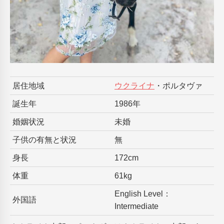
居住地域
ウクライナ
・ポルタヴァ
誕生年
1986年
婚姻状況
未婚
子供の有無と状況
無
身長
172cm
体重
61kg
English Level：
外国語
Intermediate