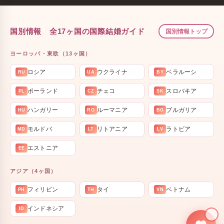
国別情報 全17ヶ国の国際結婚ガイド
国別情報トップ
ヨーロッパ・東欧（13ヶ国）
ロシア
ウクライナ
ベラルーシ
RU
UA
BY
ポーランド
チェコ
スロバキア
PL
CZ
SK
ハンガリー
ルーマニア
ブルガリア
HU
RO
BG
モルドバ
リトアニア
ラトビア
MD
LT
LV
エストニア
EE
アジア（4ヶ国）
フィリピン
タイ
ベトナム
PH
TH
VN
インドネシア
ID
💍