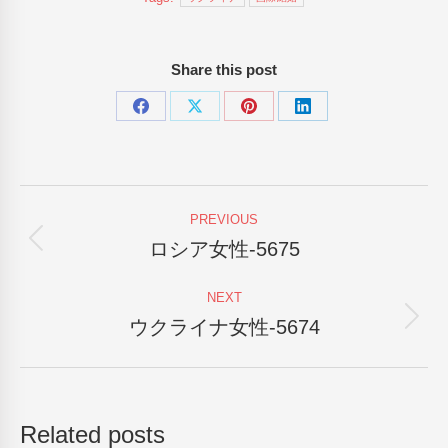
Share this post
Share
Share
Share
Share
on
on
on
on
Facebook
X
Pinterest
LinkedIn
Post
PREVIOUS
navigation
ロシア女性-5675
Previous
post:
NEXT
ウクライナ女性-5674
Next
post:
Related posts