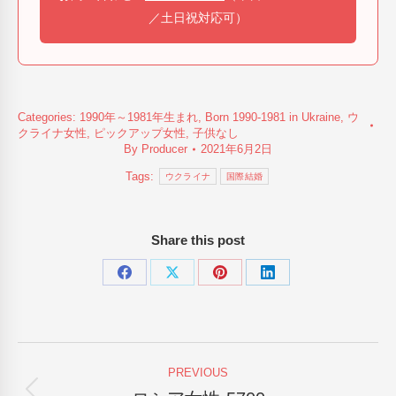
／土日祝対応可）
Categories:
1990年～1981年生まれ
,
Born 1990-1981 in Ukraine
,
ウ
クライナ女性
,
ピックアップ女性
,
子供なし
By
Producer
2021年6月2日
Tags:
ウクライナ
国際結婚
Share this post
Share
Share
Share
Share
on
on
on
on
Facebook
X
Pinterest
LinkedIn
Post
PREVIOUS
navigation