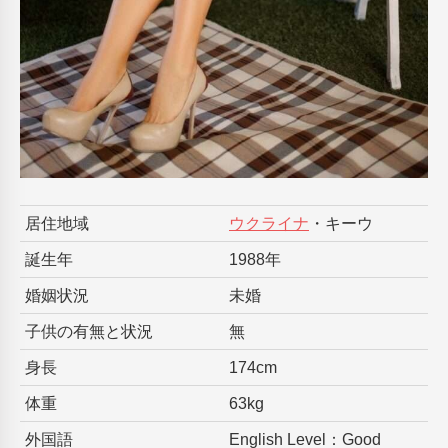
居住地域
ウクライナ
・キーウ
誕生年
1988年
婚姻状況
未婚
子供の有無と状況
無
身長
174cm
体重
63kg
外国語
English Level：Good