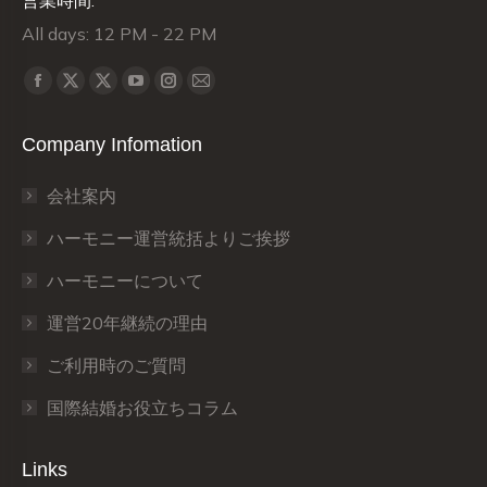
営業時間:
All days: 12 PM - 22 PM
Find us on:
X
X
Facebook
YouTube
Instagram
Mail
page
page
page
page
page
page
Company Infomation
opens
opens
opens
opens
opens
opens
in
in
in
in
in
in
会社案内
new
new
new
new
new
new
window
window
window
window
window
window
ハーモニー運営統括よりご挨拶
ハーモニーについて
運営20年継続の理由
ご利用時のご質問
国際結婚お役立ちコラム
Links