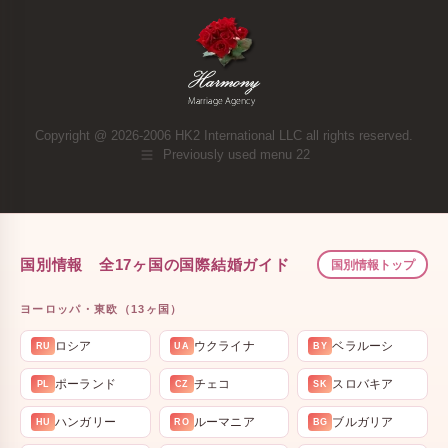
Copyright @ 2026-2006 HK2 International LLC all rights reserved.
Previously used menu 22
国別情報 全17ヶ国の国際結婚ガイド
国別情報トップ
ヨーロッパ・東欧（13ヶ国）
ロシア
ウクライナ
ベラルーシ
RU
UA
BY
ポーランド
チェコ
スロバキア
PL
CZ
SK
ハンガリー
ルーマニア
ブルガリア
HU
RO
BG