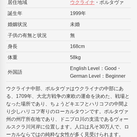
居住地域
ウクライナ
・ポルタヴァ
誕生年
1999年
婚姻状況
未婚
子供の有無と状況
無
身長
168cm
体重
58kg
English Level：Good・
外国語
German Level：Beginner
ウクライナ中部、ポルタヴァはウクライナの中部にあ
る、1709年、大北方戦争の東欧の運命を決めた、戦場と
なった場所であり、ちょうどキエフとハリコフの中間よ
り少しハリコフ寄りのローカルタウンです。ポルタヴァ
州の州庁所在地であり、ドニプロ川の支流であるヴォー
ルスクラ川河岸に位置します。人口は凡そ30万人で、ロ
ーカルならではの純粋な女性が多く見受けられます。