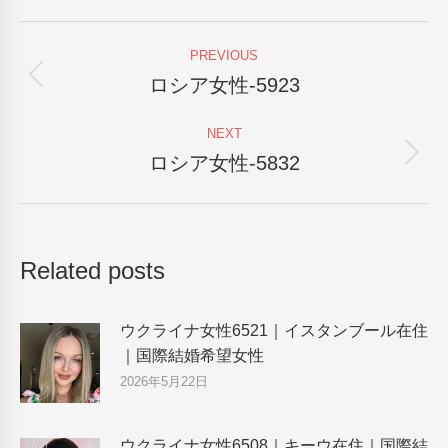
Facebook
X
Pinterest
LinkedIn
Post
PREVIOUS
navigation
ロシア女性-5923
Previous
post:
NEXT
ロシア女性-5832
Next
post:
Related posts
ウクライナ女性6521｜イスタンブール在住
｜国際結婚希望女性
2026年5月22日
ウクライナ女性6508｜キーウ在住｜国際結