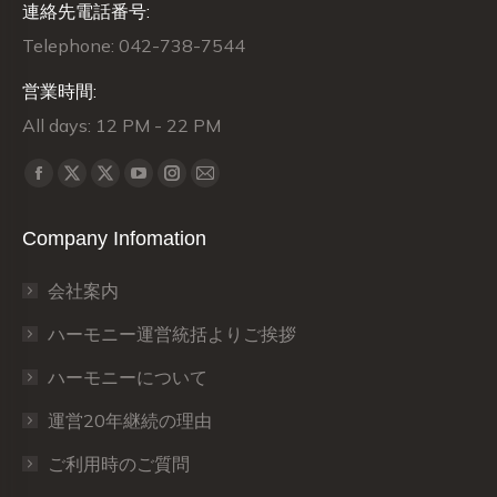
連絡先電話番号:
Telephone: 042-738-7544
営業時間:
All days: 12 PM - 22 PM
Find us on:
X
X
Facebook
YouTube
Instagram
Mail
page
page
page
page
page
page
Company Infomation
opens
opens
opens
opens
opens
opens
in
in
in
in
in
in
会社案内
new
new
new
new
new
new
window
window
window
window
window
window
ハーモニー運営統括よりご挨拶
ハーモニーについて
運営20年継続の理由
ご利用時のご質問