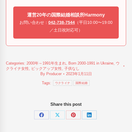
運営20年の国際結婚相談所Harmony
お問い合わせ：
042-738-7544
（平日10:00〜19:00
／土日祝対応可）
Categories:
2000年～1991年生まれ
,
Born 2000-1991 in Ukraine
,
ウ
クライナ女性
,
ピックアップ女性
,
子供なし
By
Producer
2023年1月11日
Tags:
ウクライナ
国際結婚
Share this post
Share
Share
Share
Share
on
on
on
on