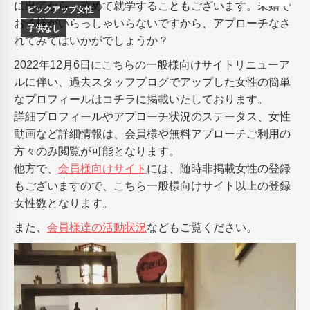
に出てから、改めて就学することもございます。未婚で
ピックアップ女性
お子様がいらっしゃいらないですから、アプローチなさ
子供なし
れてみてはいかがでしょうか？
2022年12月6日にこちらの一般様向けサイトリニューア
ルに伴い、過去スタッフブログでアップした女性の簡単
なプロフィールはコチラに掲載いたしております。
詳細プロフィールやアプローチ状況のステータス、女性
動画など詳細情報は、会員様や無料アプローチご利用の
方々のみ閲覧が可能となります。
他方で、
会員様向けサイト
には、随時非掲載女性の登録
もございますので、こちら一般様向けサイト以上の登録
女性数となります。
また、
会員様達の活動状況
などもご覧ください。