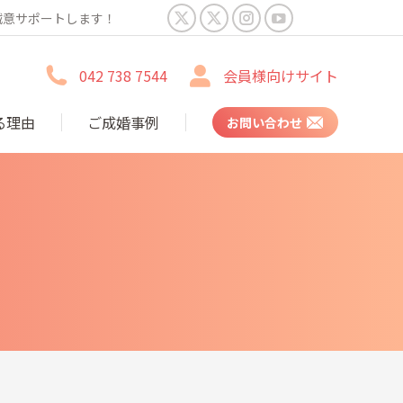
誠意サポートします！
X
X
Instagram
YouTube
page
page
page
page
042 738 7544
会員様向けサイト
opens
opens
opens
opens
in
in
in
in
る理由
ご成婚事例
お問い合わせ
new
new
new
new
window
window
window
window