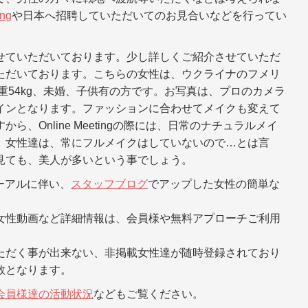
ing
や日本へ招聘していただいてのお見合いなどを行ってい
せていただいております。少し詳しくご紹介させていただ
ただいております。こちらの女性は、ウクライナのフメリ
体重54kg、未婚、子供有の方です。お写真は、プロのカメラ
インとなります。ファッションに合わせてメイクも変えて
、Online Meetingの際には、日常のナチュラルメイ
。女性達は、常にフルメイクはしていないので…とは言
見ても、美人が多いという事でしょう。
ューアルに伴い、
スタッフブログ
でアップした女性の簡単な
女性動画など詳細情報は、会員様や無料アプローチご利用
ただく事が出来ない、非掲載女性達が随時登録されており
数となります。
会員様達の活動状況
などもご覧ください。