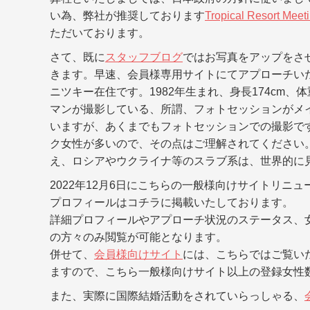
い為、弊社が推奨しております
Tropical Resort Meet
ただいております。
さて、既に
スタッフブログ
ではお写真をアップをさ
きます。早速、会員様専用サイトにてアプローチい
ニツキー在住です。1982年生まれ、身長174cm、
マンが撮影している、所謂、フォトセッションがメ
いますが、あくまでもフォトセッションでの撮影ですから
ク女性が多いので、その点はご理解されてください
え、ロシアやウクライナ等のスラブ系は、世界的に
2022年12月6日にこちらの一般様向けサイトリニ
プロフィールはコチラに掲載いたしております。
詳細プロフィールやアプローチ状況のステータス、
の方々のみ閲覧が可能となります。
併せて、
会員様向けサイト
には、こちらではご覧い
ますので、こちら一般様向けサイト以上の登録女性
また、実際に国際結婚活動をされていらっしゃる、