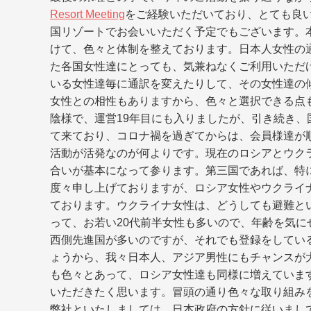
Resort Meeting
をご経験いただいており、とても良
国リゾートでお会いいただく予定でもございます。
けて、色々と体制を整えております。日本人女性の
た各国女性達にとっても、気兼ねなくご利用いただ
いる女性達毎に通訳を変えたりして、その女性達の
女性との相性もありますから、色々と選択できる点も
陰様で、運営19年目にも入りましたが、引き続き
て来ており、コロナ禍を過ぎてからは、会員様達が
活動が活発なのが何よりです。現在のロシアとウク
合いが基本になって参ります。第三国であれば、特
度々申し上げておりますが、ロシア女性やウクライ
ております。ウクライナ女性は、どうしても避難と
って、お若い20代前半女性も多いので、年齢を気
西側先進国が多いのですが、それでも登録をしてい
ょうから、我々日本人、アジア男性にもチャンスが
も色々とあって、ロシア女性達も同様に増えていま
いただきたく思います。冒頭の通り色々な取り組み
弊社といたしましては、日本政府の方針に従いまし