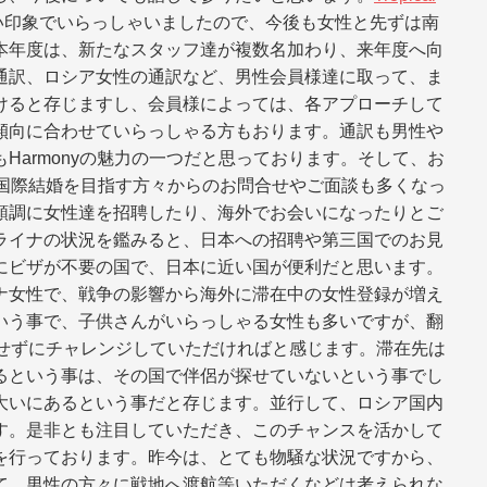
い印象でいらっしゃいましたので、今後も女性と先ずは南
本年度は、新たなスタッフ達が複数名加わり、来年度へ向
通訳、ロシア女性の通訳など、男性会員様達に取って、ま
けると存じますし、会員様によっては、各アプローチして
傾向に合わせていらっしゃる方もおります。通訳も男性や
Harmonyの魅力の一つだと思っております。そして、お
、国際結婚を目指す方々からのお問合せやご面談も多くなっ
順調に女性達を招聘したり、海外でお会いになったりとご
ライナの状況を鑑みると、日本への招聘や第三国でのお見
にビザが不要の国で、日本に近い国が便利だと思います。
ナ女性で、戦争の影響から海外に滞在中の女性登録が増え
いう事で、子供さんがいらっしゃる女性も多いですが、翻
にせずにチャレンジしていただければと感じます。滞在先は
るという事は、その国で伴侶が探せていないという事でし
大いにあるという事だと存じます。並行して、ロシア国内
す。是非とも注目していただき、このチャンスを活かして
を行っております。昨今は、とても物騒な状況ですから、
て、男性の方々に戦地へ渡航等いただくなどは考えられな