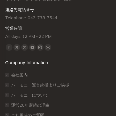
連絡先電話番号:
Telephone: 042-738-7544
営業時間:
All days: 12 PM - 22 PM
Find us on:
X
X
Facebook
YouTube
Instagram
Mail
page
page
page
page
page
page
Company Infomation
opens
opens
opens
opens
opens
opens
in
in
in
in
in
in
会社案内
new
new
new
new
new
new
window
window
window
window
window
window
ハーモニー運営統括よりご挨拶
ハーモニーについて
運営20年継続の理由
ご利用時のご質問