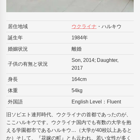
居住地域
ウクライナ
・ハルキウ
誕生年
1984年
婚姻状況
離婚
Son, 2014; Daughter,
子供の有無と状況
2017
身長
164cm
体重
54kg
外国語
English Level：Fluent
旧ソビエト連邦時代、ウクライナの首都であったのが、
ここハルキウです。ウクライナ国内でも有数の大学を抱
える学園都市であるハルキウ…（大学が40校以上あると
か）そして、『花嫁の町』とも云われ、若い女性が多く