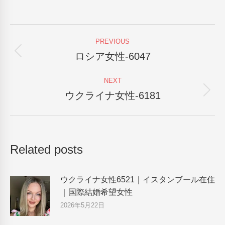
on
on
on
on
Facebook
X
Pinterest
LinkedIn
Post
PREVIOUS
navigation
ロシア女性-6047
Previous
post:
NEXT
ウクライナ女性-6181
Next
post:
Related posts
ウクライナ女性6521｜イスタンブール在住
｜国際結婚希望女性
2026年5月22日