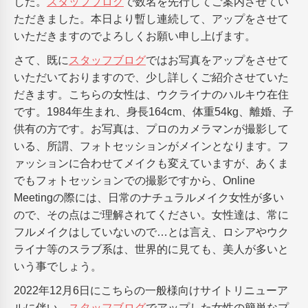
した。
スタッフブログ
で数名を先行してご案内させてい
ただきました。本日より暫し連続して、アップをさせて
いただきますのでよろしくお願い申し上げます。
さて、既に
スタッフブログ
ではお写真をアップをさせて
いただいておりますので、少し詳しくご紹介させていた
だきます。こちらの女性は、ウクライナのハルキウ在住
です。1984年生まれ、身長164cm、体重54kg、離婚、子
供有の方です。お写真は、プロのカメラマンが撮影して
いる、所謂、フォトセッションがメインとなります。フ
ァッションに合わせてメイクも変えていますが、あくま
でもフォトセッションでの撮影ですから、Online
Meetingの際には、日常のナチュラルメイク女性が多い
ので、その点はご理解されてください。女性達は、常に
フルメイクはしていないので…とは言え、ロシアやウク
ライナ等のスラブ系は、世界的に見ても、美人が多いと
いう事でしょう。
2022年12月6日にこちらの一般様向けサイトリニューア
ルに伴い、
スタッフブログ
でアップした女性の簡単なプ