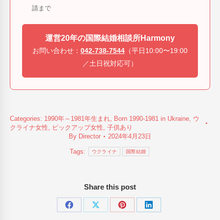
請まで
運営20年の国際結婚相談所Harmony
お問い合わせ：
042-738-7544
（平日10:00〜19:00
／土日祝対応可）
Categories:
1990年～1981年生まれ
,
Born 1990-1981 in Ukraine
,
ウ
クライナ女性
,
ピックアップ女性
,
子供あり
By
Director
2024年4月23日
Tags:
ウクライナ
国際結婚
Share this post
Share
Share
Share
Share