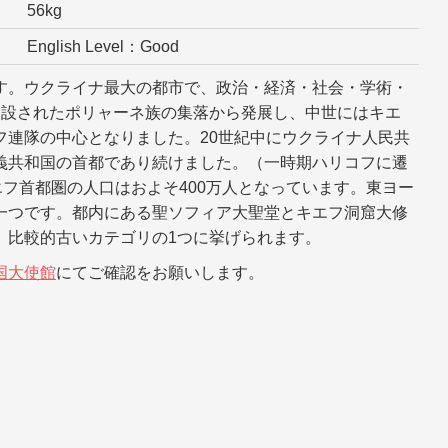
56kg
English Level：Good
す。ウクライナ最大の都市で、政治・経済・社会・学術・
建設されたポリャーネ族の集落から発展し、中世にはキエ
フ連隊の中心となりました。20世紀中にウクライナ人民共
義共和国の首都であり続けました。（一時期ハリコフに遷
エフ首都圏の人口はおよそ400万人となっています。東ヨー
一つです。都内にある聖ソフィア大聖堂とキエフ洞窟大修
、比較的古いカテゴリの1つに挙げられます。
国大使館
にてご確認をお願いします。