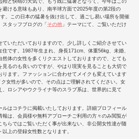
辺殆ど快晴の天気で、もう既に猛暑となって、今年はこの
避ける意味もあり、南半球方面で2025年度の第2段の
ます。この日本の猛暑を抜け出して、過ごし易い場所を開催
、スタッフブログの「
その他
」テーマにて、ご覧いただけ
せていただいておりますので、少し詳しくご紹介させてい
す。1987年生まれ、身長171cm、体重56kg、未婚、
自然体の女性を多くリクエストしておりますので、とても
を見るのも良いのですが、やはり現実を見ることも大切で
おります。ファッションに合わせてメイクも変えています
ュラルメイク女性が多いので、その点はご理解されてください。女
え、ロシアやウクライナ等のスラブ系は、世界的に見て
ールはコチラに掲載いたしております。詳細プロフィール
情報は、会員様や無料アプローチご利用の方々のみ閲覧が
こちらではご覧いただく事が出来ない、非公開女性達が随
ト以上の登録女性数となります。