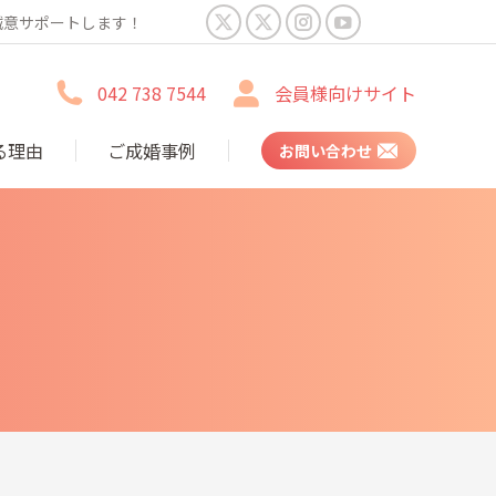
誠意サポートします！
X
X
Instagram
YouTube
page
page
page
page
042 738 7544
会員様向けサイト
opens
opens
opens
opens
in
in
in
in
る理由
ご成婚事例
お問い合わせ
new
new
new
new
window
window
window
window