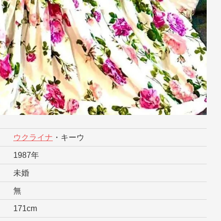
ウクライナ
・キーウ
1987年
未婚
無
171cm