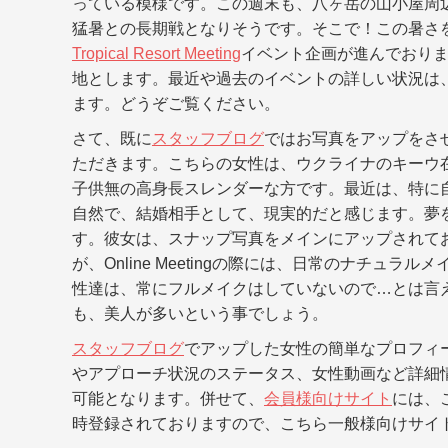
っている模様です。この週末も、八ヶ岳の山小屋周
猛暑との長期戦となりそうです。そこで！この暑さを
Tropical Resort Meeting
イベント企画が進んでおり
地とします。最近や過去のイベントの詳しい状況は
ます。どうぞご覧ください。
さて、既に
スタッフブログ
ではお写真をアップをさ
ただきます。こちらの女性は、ウクライナのキーウ在住で
子供無の高身長スレンダーな方です。最近は、特に
自然で、結婚相手として、現実的だと感じます。夢
す。彼女は、スナップ写真をメインにアップされて
が、Online Meetingの際には、日常のナチ
性達は、常にフルメイクはしていないので…とは言
も、美人が多いという事でしょう。
スタッフブログ
でアップした女性の簡単なプロフィ
やアプローチ状況のステータス、女性動画など詳細
可能となります。併せて、
会員様向けサイト
には、
時登録されておりますので、こちら一般様向けサイ