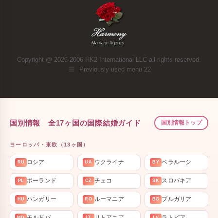
Copyright @ 2026-2006 HK2 International LLC all rights reserved.
Previously used menu 22
国別情報 全17ヶ国の国際結婚ガイド
国別情報トップ
ヨーロッパ・東欧（13ヶ国）
ロシア
ウクライナ
ベラルーシ
RU
UA
BY
ポーランド
チェコ
スロバキア
PL
CZ
SK
ハンガリー
ルーマニア
ブルガリア
HU
RO
BG
モルドバ
リトアニア
ラトビア
MD
LT
LV