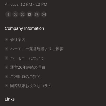
All days: 12 PM - 22 PM
Find us on:
X
X
Facebook
YouTube
Instagram
Mail
page
page
page
page
page
page
Company Infomation
opens
opens
opens
opens
opens
opens
in
in
in
in
in
in
会社案内
new
new
new
new
new
new
window
window
window
window
window
window
ハーモニー運営統括よりご挨拶
ハーモニーについて
運営20年継続の理由
ご利用時のご質問
国際結婚お役立ちコラム
Links