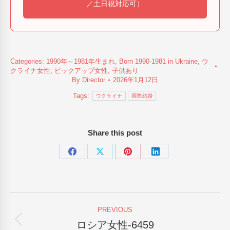
／土日祝対応可）
Categories:
1990年～1981年生まれ
,
Born 1990-1981 in Ukraine
,
ウ
クライナ女性
,
ピックアップ女性
,
子供あり
By
Director
2026年1月12日
Tags:
ウクライナ
国際結婚
Share this post
Share
Share
Share
Share
on
on
on
on
Facebook
X
Pinterest
LinkedIn
Post
PREVIOUS
navigation
ロシア女性-6459
Previous