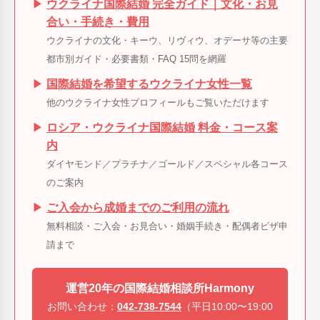
▶
ウクライナ国際結婚 完全ガイド｜文化・お見
合い・手続き・費用
ウクライナの文化・キーウ、リヴィウ、オデーサ等の主要
都市別ガイド・必要書類・FAQ 15問を網羅
▶
国際結婚を希望するウクライナ女性一覧
他のウクライナ女性プロフィールもご覧いただけます
▶
ロシア・ウクライナ国際結婚 料金・コース案
内
ダイヤモンド／プラチナ／ゴールド／スペシャル各コース
のご案内
▶
ご入会から成婚までのご利用の流れ
無料相談・ご入会・お見合い・婚姻手続き・配偶者ビザ申
請まで
運営20年の国際結婚相談所Harmony
お問い合わせ：
042-738-7544
（平日10:00〜19:00