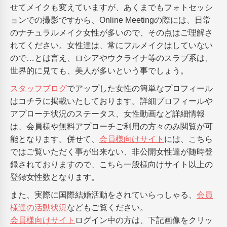
せてメイクも変えていますが、あくまでもフォトセッシ
ョンでの撮影ですから、Online Meetingの際には、日常
のナチュラルメイク女性が多いので、その点はご理解さ
れてください。女性達は、常にフルメイクはしていない
ので…とは言え、ロシアやウクライナ等のスラブ系は、
世界的に見ても、美人が多いという事でしょう。
スタッフブログ
でアップした女性の簡単なプロフィール
はコチラに掲載いたしております。詳細プロフィールや
アプローチ状況のステータス、女性動画など詳細情報
は、会員様や無料アプローチご利用の方々のみ閲覧が可
能となります。併せて、
会員様向けサイト
には、こちら
ではご覧いただく事が出来ない、非公開女性達が随時登
録されておりますので、こちら一般様向けサイト以上の
登録女性数となります。
また、実際に国際結婚活動をされていらっしゃる、
会員
様達の活動状況
などもご覧ください。
会員様向けサイト
ログイン中の方は、下記画像をクリッ