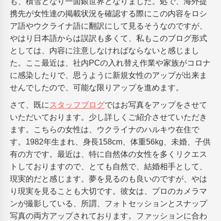
も、積雪となり一面銀世界となりました。処で、海外提
携先が女性達の掲載状況を確認する際にこの内容をロシ
ア語やウクライナ語に翻訳にして見るそうなのですが、
やはり日本語からは誤訳も多くて、私もこのブログ形式
としては、内容に注意しなければならないと感じまし
た。ここ最近は、社内PCの入れ替え作業や家族がコロナ
に感染したりで、思うように新規女性のアップが出来ま
せんでしたので、可能な限りアップを進めます。
さて、既に
スタッフブログ
ではお写真をアップをさせて
いただいております。少し詳しくご紹介させていただき
ます。こちらの女性は、ウクライナのハルキウ在住で
す。1982年生まれ、身長158cm、体重56kg、未婚、子供
有の方です。最近は、特に自然体の女性を多くリクエス
トしておりますので、とても自然で、結婚相手として、
現実的だと感じます。夢を見るのも良いのですが、やは
り現実を見ることも大切です。彼女は、プロのカメラマ
ンが撮影している、所謂、フォトセッションとスナップ
写真の両方アップされております。ファッションに合わ