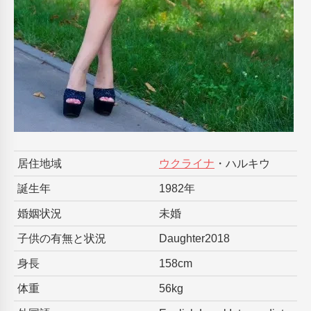
居住地域
ウクライナ
・ハルキウ
誕生年
1982年
婚姻状況
未婚
子供の有無と状況
Daughter2018
身長
158cm
体重
56kg