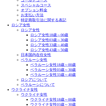
ゴールドコース
スペシャルコース
オプション料金
お支払い方法
特定商取引法に関する表記
ロシア女性
ロシア女性
ロシア女性18歳～00歳
ロシア女性03歳～30歳
ロシア女性33歳～40歳
ロシア女性43歳～50歳
日本国内在住女性
ベラルーシ女性
ベラルーシ女性18歳～00歳
ベラルーシ女性03歳～30歳
ベラルーシ女性33歳～40歳
ロシアについて
ベラルーシについて
ウクライナ女性
ウクライナ女性
ウクライナ女性18歳～00歳
ウクライナ女性03歳～30歳