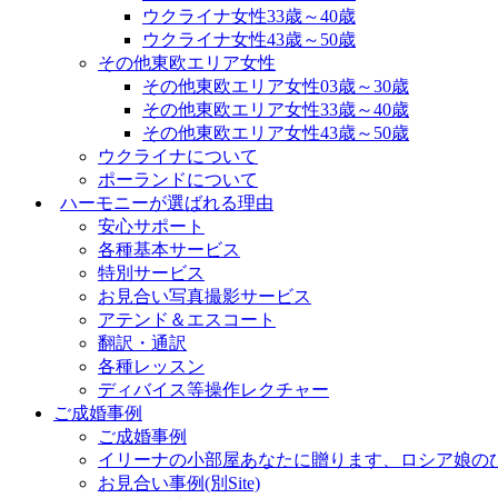
ウクライナ女性33歳～40歳
ウクライナ女性43歳～50歳
その他東欧エリア女性
その他東欧エリア女性03歳～30歳
その他東欧エリア女性33歳～40歳
その他東欧エリア女性43歳～50歳
ウクライナについて
ポーランドについて
ハーモニーが選ばれる理由
安心サポート
各種基本サービス
特別サービス
お見合い写真撮影サービス
アテンド＆エスコート
翻訳・通訳
各種レッスン
ディバイス等操作レクチャー
ご成婚事例
ご成婚事例
イリーナの小部屋
あなたに贈ります、ロシア娘のひ
お見合い事例(別Site)