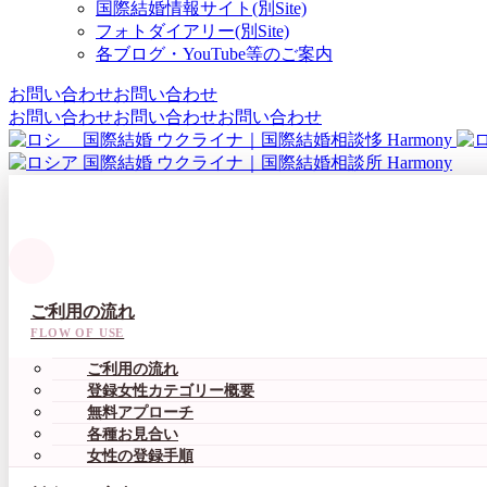
国際結婚情報サイト(別Site)
フォトダイアリー(別Site)
各ブログ・YouTube等のご案内
お問い合わせ
お問い合わせ
メ
お問い合わせ
お問い合わせ
お問い合わせ
ニ
ュ
ー
ご利用の流れ
FLOW OF USE
ご利用の流れ
登録女性カテゴリー概要
無料アプローチ
各種お見合い
女性の登録手順