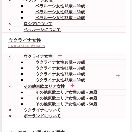
ベラルーシ女性
ベラルーシ女性18歳～00歳
ベラルーシ女性03歳～30歳
ベラルーシ女性33歳～40歳
ロシアについて
ベラルーシについて
ウクライナ女性
UKRAINIAN WOMEN
ウクライナ女性
ウクライナ女性18歳～00歳
ウクライナ女性03歳～30歳
ウクライナ女性33歳～40歳
ウクライナ女性43歳～50歳
その他東欧エリア女性
その他東欧エリア女性03歳～30歳
その他東欧エリア女性33歳～40歳
その他東欧エリア女性43歳～50歳
ウクライナについて
ポーランドについて