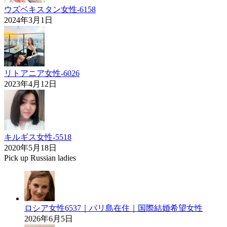
ウズベキスタン女性-6158
2024年3月1日
リトアニア女性-6026
2023年4月12日
キルギス女性-5518
2020年5月18日
Pick up Russian ladies
ロシア女性6537｜バリ島在住｜国際結婚希望女性
2026年6月5日