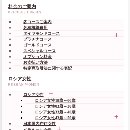
料金のご案内
PRICE & COURSES
各コースご案内
各種概算費用
ダイヤモンドコース
プラチナコース
ゴールドコース
スペシャルコース
オプション料金
お支払い方法
特定商取引法に関する表記
ロシア女性
RUSSIAN WOMEN
ロシア女性
ロシア女性18歳～00歳
ロシア女性03歳～30歳
ロシア女性33歳～40歳
ロシア女性43歳～50歳
日本国内在住女性