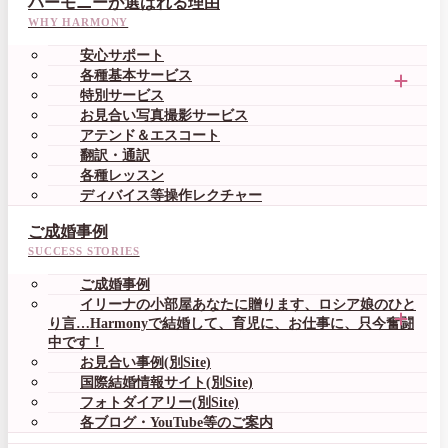
ハーモニーが選ばれる理由
WHY HARMONY
安心サポート
各種基本サービス
特別サービス
お見合い写真撮影サービス
アテンド＆エスコート
翻訳・通訳
各種レッスン
ディバイス等操作レクチャー
ご成婚事例
SUCCESS STORIES
ご成婚事例
イリーナの小部屋
あなたに贈ります、ロシア娘のひと
り言…Harmonyで結婚して、育児に、お仕事に、只今奮闘
中です！
お見合い事例(別Site)
国際結婚情報サイト(別Site)
フォトダイアリー(別Site)
各ブログ・YouTube等のご案内