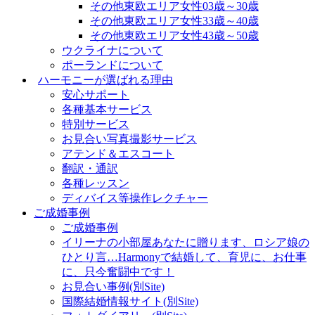
その他東欧エリア女性03歳～30歳
その他東欧エリア女性33歳～40歳
その他東欧エリア女性43歳～50歳
ウクライナについて
ポーランドについて
ハーモニーが選ばれる理由
安心サポート
各種基本サービス
特別サービス
お見合い写真撮影サービス
アテンド＆エスコート
翻訳・通訳
各種レッスン
ディバイス等操作レクチャー
ご成婚事例
ご成婚事例
イリーナの小部屋
あなたに贈ります、ロシア娘の
ひとり言…Harmonyで結婚して、育児に、お仕事
に、只今奮闘中です！
お見合い事例(別Site)
国際結婚情報サイト(別Site)