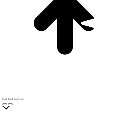
上
部
へ
ス