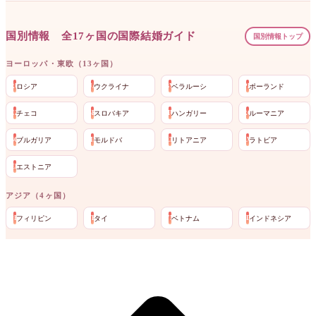
国別情報 全17ヶ国の国際結婚ガイド
国別情報トップ
ヨーロッパ・東欧（13ヶ国）
RU
ロシア
UA
ウクライナ
BY
ベラルーシ
PL
ポーランド
CZ
チェコ
SK
スロバキア
HU
ハンガリー
RO
ルーマニア
BG
ブルガリア
MD
モルドバ
LT
リトアニア
LV
ラトビア
EE
エストニア
アジア（4ヶ国）
PH
フィリピン
TH
タイ
VN
ベトナム
ID
インドネシア
t
T