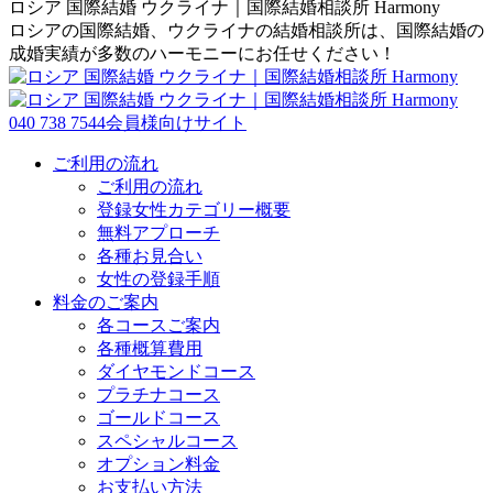
page
page
page
page
ロシア 国際結婚 ウクライナ｜国際結婚相談所 Harmony
opens
opens
opens
opens
ロシアの国際結婚、ウクライナの結婚相談所は、国際結婚の
in
in
in
in
成婚実績が多数のハーモニーにお任せください！
new
new
new
new
window
window
window
window
040 738 7544
会員様向けサイト
ご利用の流れ
ご利用の流れ
登録女性カテゴリー概要
無料アプローチ
各種お見合い
女性の登録手順
料金のご案内
各コースご案内
各種概算費用
ダイヤモンドコース
プラチナコース
ゴールドコース
スペシャルコース
オプション料金
お支払い方法