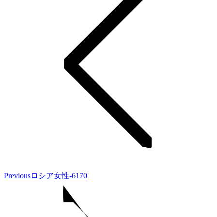
Previous
Previous
ロシア女性-6170
post: