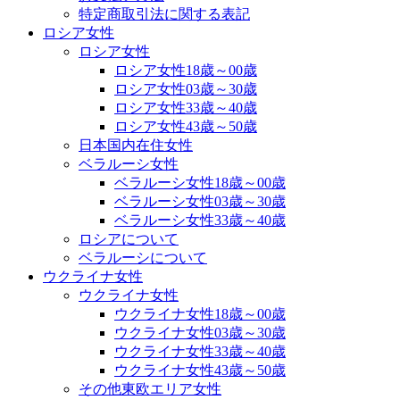
特定商取引法に関する表記
ロシア女性
ロシア女性
ロシア女性18歳～00歳
ロシア女性03歳～30歳
ロシア女性33歳～40歳
ロシア女性43歳～50歳
日本国内在住女性
ベラルーシ女性
ベラルーシ女性18歳～00歳
ベラルーシ女性03歳～30歳
ベラルーシ女性33歳～40歳
ロシアについて
ベラルーシについて
ウクライナ女性
ウクライナ女性
ウクライナ女性18歳～00歳
ウクライナ女性03歳～30歳
ウクライナ女性33歳～40歳
ウクライナ女性43歳～50歳
その他東欧エリア女性