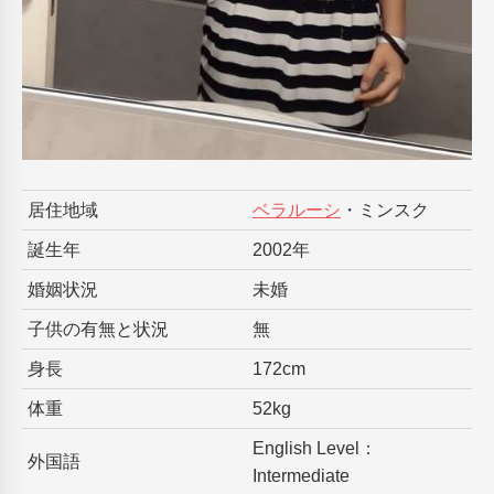
居住地域
ベラルーシ
・ミンスク
誕生年
2002年
婚姻状況
未婚
子供の有無と状況
無
身長
172cm
体重
52kg
English Level：
外国語
Intermediate