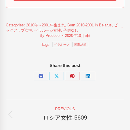
Categories:
2010年～2001年生まれ
,
Born 2010-2001 in Belarus
,
ピ
ックアップ女性
,
ベラルーシ女性
,
子供なし
By
Producer
2020年10月5日
Tags:
ベラルーシ
国際結婚
Share this post
Share
Share
Share
Share
on
on
on
on
Facebook
X
Pinterest
LinkedIn
Post
PREVIOUS
navigation
ロシア女性-5609
Previous
post: