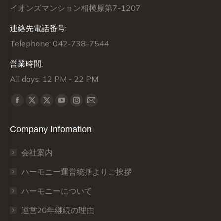
イオンズマンション相模原第7-1207
連絡先電話番号:
Telephone: 042-738-7544
営業時間:
All days: 12 PM - 22 PM
Find us on:
X
X
Facebook
YouTube
Instagram
Mail
page
page
page
page
page
page
Company Infomation
opens
opens
opens
opens
opens
opens
in
in
in
in
in
in
会社案内
new
new
new
new
new
new
window
window
window
window
window
window
ハーモニー運営統括よりご挨拶
ハーモニーについて
運営20年継続の理由