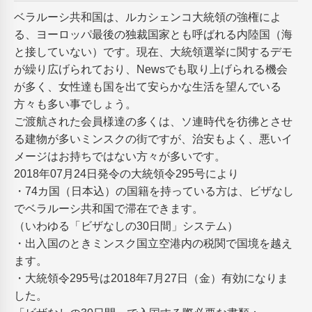
ベラルーシ共和国は、ルカシェンコ大統領の強権によ
る、ヨーロッパ最後の独裁国家とも呼ばれる内陸国（海
と接していない）です。現在、大統領選挙に関するデモ
が繰り広げられており、Newsでも取り上げられる機会
が多く、女性達も国を出て安らかな生活を望んでいる
方々も多い事でしょう。
ご渡航された会員様達の多くは、ソ連時代を彷彿とさせ
る建物が多いミンスクの街ですが、治安もよく、悪いイ
メージはお持ちではない方々が多いです。
2018年07月24日発令の大統領令295号により
・74カ国（日本込）の国籍を持っている方は、ビザなし
でベラルーシ共和国で滞在できます。
（いわゆる「ビザなしの30日間」システム）
・出入国のときミンスク国立空港内の税関で国境を越え
ます。
・大統領令295号は2018年7月27日（金）有効になりま
した。