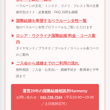
ベラルーシの文化・ミンスク、ゴメリ、ブレスト等の主要
都市別ガイド・必要書類・FAQ 15問を網羅
▶
国際結婚を希望するベラルーシ女性一覧
他のベラルーシ女性プロフィールもご覧いただけます
▶
ロシア・ウクライナ国際結婚 料金・コース案
内
ダイヤモンド／プラチナ／ゴールド／スペシャル各コース
のご案内
▶
ご入会から成婚までのご利用の流れ
無料相談・ご入会・お見合い・婚姻手続き・配偶者ビザ申
請まで
運営20年の国際結婚相談所Harmony
お問い合わせ：
042-738-7544
（平日10:00〜19:00
／土日祝対応可）