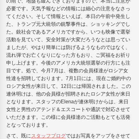
の雨で、地盤も緩んできておりますので、本当に注意が
必要です。天気予報などの情報には細心の注意をなさっ
てください。そして情報といえば、本日の午前中発生し
た、トランプ元大統領の銃撃事件は、ショッキングでし
た。銃社会であるアメリカですから、いつも映像で選挙
活動を見ていて、安全対策が大変だろうなとは思ってい
ましたが、やはり簡単には防げるようなものではなく、
流れ弾でお亡くなりになった方もおり、ご冥福をお祈り
申し上げます。今後のアメリカ大統領選挙の行方にも注
目です。処で、今月7月は、複数の会員様達がロシア女
性達を招聘しております。7月1日には、現在ご婚約中の
ロシア女性が来日して、12日には帰国されました。この
連休明けは、他の会員様が招聘されたロシア女性が来日
となります。スタッフのElenaが連休明けからは、来日
女性と男性のアテンド＆エスコートや通訳で対応させて
いただきます。この様に会員様達のご活動もとても活発
となっております。
さて、既に
スタッフブログ
ではお写真をアップをさせて