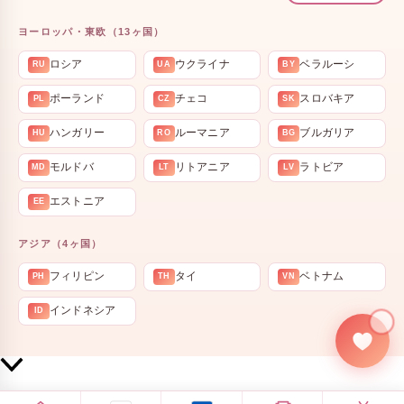
ヨーロッパ・東欧（13ヶ国）
ロシア
ウクライナ
ベラルーシ
RU
UA
BY
ポーランド
チェコ
スロバキア
PL
CZ
SK
ハンガリー
ルーマニア
ブルガリア
HU
RO
BG
モルドバ
リトアニア
ラトビア
MD
LT
LV
エストニア
EE
アジア（4ヶ国）
フィリピン
タイ
ベトナム
PH
TH
VN
インドネシア
ID
💍
上
部