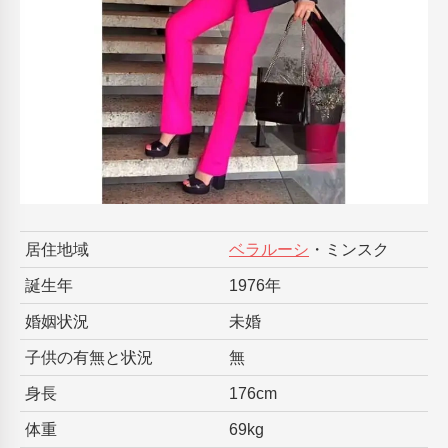
居住地域
ベラルーシ
・ミンスク
誕生年
1976年
婚姻状況
未婚
子供の有無と状況
無
身長
176cm
体重
69kg