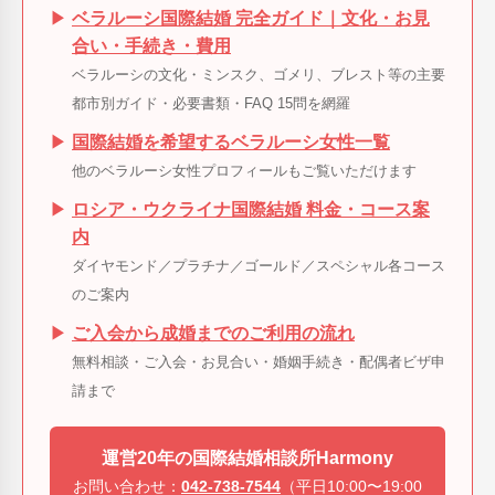
▶
ベラルーシ国際結婚 完全ガイド｜文化・お見
合い・手続き・費用
ベラルーシの文化・ミンスク、ゴメリ、ブレスト等の主要
都市別ガイド・必要書類・FAQ 15問を網羅
▶
国際結婚を希望するベラルーシ女性一覧
他のベラルーシ女性プロフィールもご覧いただけます
▶
ロシア・ウクライナ国際結婚 料金・コース案
内
ダイヤモンド／プラチナ／ゴールド／スペシャル各コース
のご案内
▶
ご入会から成婚までのご利用の流れ
無料相談・ご入会・お見合い・婚姻手続き・配偶者ビザ申
請まで
運営20年の国際結婚相談所Harmony
お問い合わせ：
042-738-7544
（平日10:00〜19:00