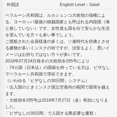
外国語
English Level：Good
ベラルーシ共和国は、ルカシェンコ大統領の強権によ
る、ヨーロッパ最後の独裁国家とも呼ばれる内陸国（海
と接していない）です。女性達も国を出て安らかな生活
を望んでいる方々も多い事でしょう。
ご渡航された会員様達の多くは、ソ連時代を彷彿とさせ
る建物が多いミンスクの街ですが、治安もよく、悪いイ
メージはお持ちではない方々が多いです。
2018年07月24日発令の大統領令295号により
・74カ国（日本込）の国籍を持っている方は、ビザなし
でベラルーシ共和国で滞在できます。
（いわゆる「ビザなしの30日間」システム）
・出入国のときミンスク国立空港内の税関で国境を越え
ます。
・大統領令295号は2018年7月27日（金）有効になりま
した。
「ビザなしの30日間」で入国する際必要な書類：