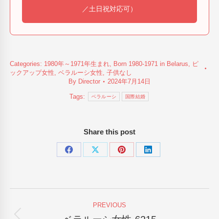
／土日祝対応可）
Categories:
1980年～1971年生まれ
,
Born 1980-1971 in Belarus
,
ピ
ックアップ女性
,
ベラルーシ女性
,
子供なし
By
Director
2024年7月14日
Tags:
ベラルーシ
国際結婚
Share this post
Share
Share
Share
Share
on
on
on
on
Facebook
X
Pinterest
LinkedIn
Post
PREVIOUS
navigation