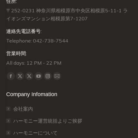
住所:
〒252-0231 神奈川県相模原市中央区相模原5-11-1 ラ
イオンズマンション相模原第7-1207
連絡先電話番号:
Telephone: 042-738-7544
営業時間:
All days: 12 PM - 22 PM
Find us on:
X
X
Facebook
YouTube
Instagram
Mail
page
page
page
page
page
page
Company Infomation
opens
opens
opens
opens
opens
opens
in
in
in
in
in
in
会社案内
new
new
new
new
new
new
window
window
window
window
window
window
ハーモニー運営統括よりご挨拶
ハーモニーについて