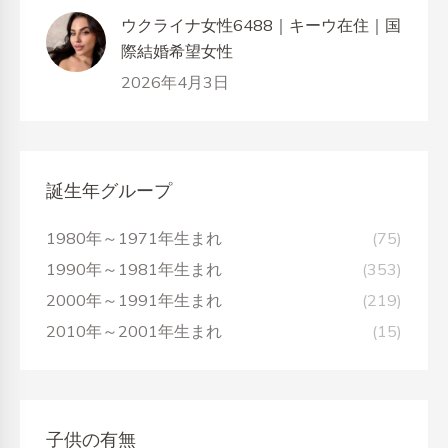
ウクライナ女性6488｜キーウ在住｜国
際結婚希望女性
2026年4月3日
誕生年グループ
1980年～1971年生まれ
(75)
1990年～1981年生まれ
(353)
2000年～1991年生まれ
(219)
2010年～2001年生まれ
(15)
子供の有無