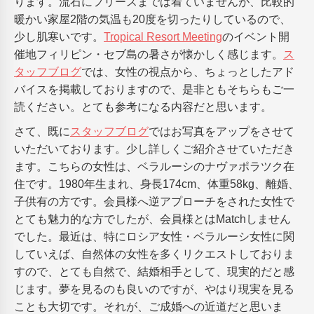
ります。流石にフリースまでは着ていませんが、比較的
暖かい家屋2階の気温も20度を切ったりしているので、
少し肌寒いです。
Tropical Resort Meeting
のイベント開
催地フィリピン・セブ島の暑さが懐かしく感じます。
ス
タッフブログ
では、女性の視点から、ちょっとしたアド
バイスを掲載しておりますので、是非ともそちらもご一
読ください。とても参考になる内容だと思います。
さて、既に
スタッフブログ
ではお写真をアップをさせて
いただいております。少し詳しくご紹介させていただき
ます。こちらの女性は、ベラルーシのナヴァポラツク在
住です。1980年生まれ、身長174cm、体重58kg、離婚、
子供有の方です。会員様へ逆アプローチをされた女性で
とても魅力的な方でしたが、会員様とはMatchしません
でした。最近は、特にロシア女性・ベラルーシ女性に関
していえば、自然体の女性を多くリクエストしておりま
すので、とても自然で、結婚相手として、現実的だと感
じます。夢を見るのも良いのですが、やはり現実を見る
ことも大切です。それが、ご成婚への近道だと思いま