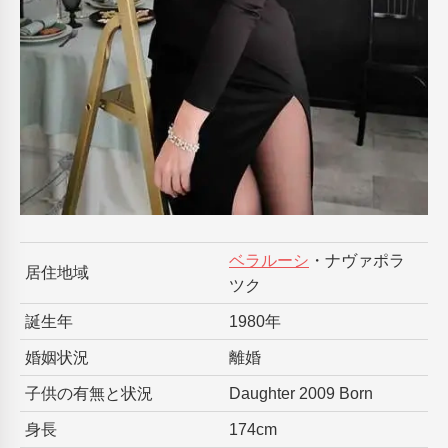
ベラルーシ
・ナヴァポラ
居住地域
ツク
誕生年
1980年
婚姻状況
離婚
子供の有無と状況
Daughter 2009 Born
身長
174cm