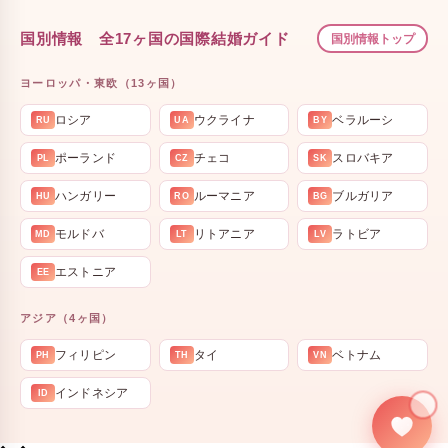
国別情報 全17ヶ国の国際結婚ガイド
国別情報トップ
ヨーロッパ・東欧（13ヶ国）
ロシア
ウクライナ
ベラルーシ
RU
UA
BY
ポーランド
チェコ
スロバキア
PL
CZ
SK
ハンガリー
ルーマニア
ブルガリア
HU
RO
BG
モルドバ
リトアニア
ラトビア
MD
LT
LV
エストニア
EE
アジア（4ヶ国）
フィリピン
タイ
ベトナム
PH
TH
VN
インドネシア
ID
💍