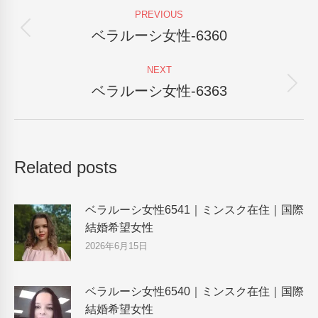
Post
PREVIOUS
navigation
ベラルーシ女性-6360
Previous
post:
NEXT
ベラルーシ女性-6363
Next
post:
Related posts
ベラルーシ女性6541｜ミンスク在住｜国際
結婚希望女性
2026年6月15日
ベラルーシ女性6540｜ミンスク在住｜国際
結婚希望女性