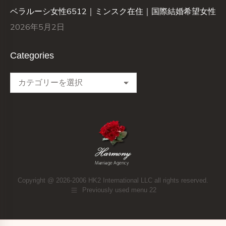
ベラルーシ女性6512｜ミンスク在住｜国際結婚希望女性
2026年5月2日
Categories
Categories
Copyright @ 2026-2006 HK2 International LLC all rights reserved.
Previously used menu 22