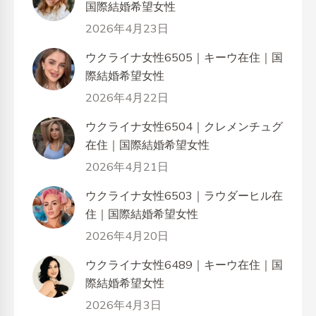
国際結婚希望女性
2026年4月23日
ウクライナ女性6505｜キーウ在住｜国
際結婚希望女性
2026年4月22日
ウクライナ女性6504｜クレメンチュグ
在住｜国際結婚希望女性
2026年4月21日
ウクライナ女性6503｜ラウダーヒル在
住｜国際結婚希望女性
2026年4月20日
ウクライナ女性6489｜キーウ在住｜国
際結婚希望女性
2026年4月3日