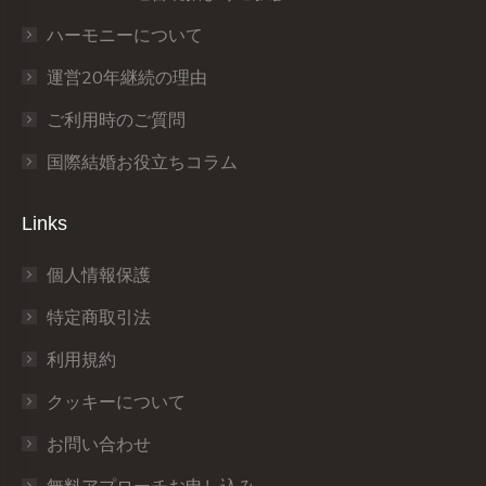
ハーモニーについて
運営20年継続の理由
ご利用時のご質問
国際結婚お役立ちコラム
Links
個人情報保護
特定商取引法
利用規約
クッキーについて
お問い合わせ