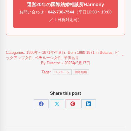
運営20年の国際結婚相談所Harmony
お問い合わせ：
042-738-7544
（平日10:00〜19:00
／土日祝対応可）
Categories:
1980年～1971年生まれ
,
Born 1980-1971 in Belarus
,
ピ
ックアップ女性
,
ベラルーシ女性
,
子供あり
By
Director
2025年5月17日
Tags:
ベラルーシ
国際結婚
Share this post
Share
Share
Share
Share
on
on
on
on
Facebook
X
Pinterest
LinkedIn