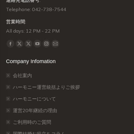
連絡先電話番号:
Telephone: 042-738-7544
営業時間:
All days: 12 PM - 22 PM
Find us on:
X
X
Facebook
YouTube
Instagram
Mail
page
page
page
page
page
page
Company Infomation
opens
opens
opens
opens
opens
opens
in
in
in
in
in
in
会社案内
new
new
new
new
new
new
window
window
window
window
window
window
ハーモニー運営統括よりご挨拶
ハーモニーについて
運営20年継続の理由
ご利用時のご質問
国際結婚お役立ちコラム