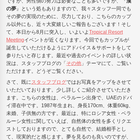
ですが、男性側の努力は必要なことも多いですが、『
漢
の夢
』という処もありますので、我々スタッフ一同でも
その夢の実現のために、尽力しており、こちらのカップ
ル以外にも、近々大変嬉しいご報告もございます！そし
て、本日から8月に突入し、いよいよ
Tropical Resort
Meeting
イベントが近くなります。今回でもカップルが
誕生していただけるようにアドバイス＆サポートをして
参りたいと存じます。最近や過去のイベントの詳しい状
況は、スタッフブログの「
その他
」テーマにて、ご覧い
ただけます。どうぞご覧ください。
さて、既に
スタッフブログ
ではお写真をアップをさせて
いただいております。少し詳しくご紹介させていただき
ます。こちらの女性は、ベラルーシ出身で、UAEのドバ
イ滞在中です。1987年生まれ、身長170cm、体重60kg、
未婚、子供無の方です。最近は、特にロシア女性・ベラ
ルーシ女性に関していえば、自然体の女性を多くリクエ
ストしておりますので、とても自然で、結婚相手とし
て、現実的だと感じます。夢を見るのも良いのですが、