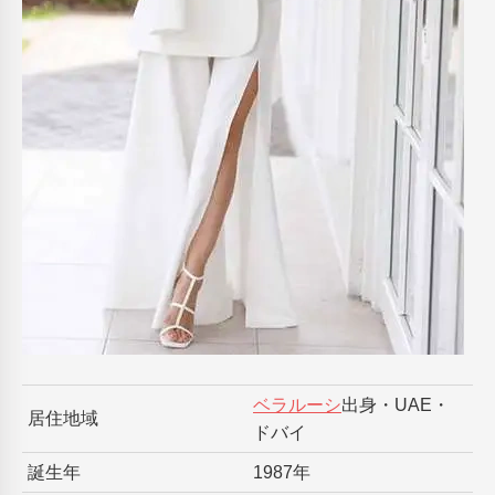
ベラルーシ
出身・UAE・
居住地域
ドバイ
誕生年
1987年