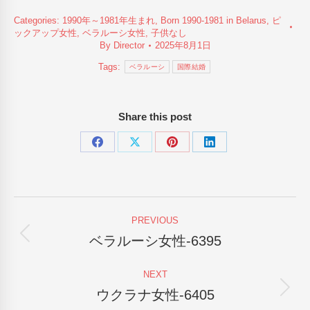
Categories:
1990年～1981年生まれ
,
Born 1990-1981 in Belarus
,
ピ
ックアップ女性
,
ベラルーシ女性
,
子供なし
By
Director
2025年8月1日
Tags:
ベラルーシ
国際結婚
Share this post
Share
Share
Share
Share
on
on
on
on
Facebook
X
Pinterest
LinkedIn
Post
PREVIOUS
navigation
ベラルーシ女性-6395
Previous
post:
NEXT
ウクラナ女性-6405
Next