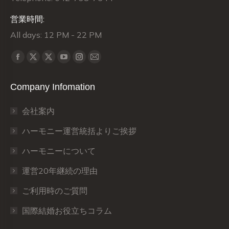
営業時間:
All days: 12 PM - 22 PM
Find us on:
X
X
Facebook
YouTube
Instagram
Mail
page
page
page
page
page
page
Company Infomation
opens
opens
opens
opens
opens
opens
in
in
in
in
in
in
会社案内
new
new
new
new
new
new
window
window
window
window
window
window
ハーモニー運営統括よりご挨拶
ハーモニーについて
運営20年継続の理由
ご利用時のご質問
国際結婚お役立ちコラム