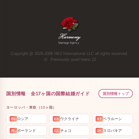
Copyright @ 2026-2006 HK2 International LLC all rights reserved.
Previously used menu 22
国別情報 全17ヶ国の国際結婚ガイド
国別情報トップ
ヨーロッパ・東欧（13ヶ国）
ロシア
ウクライナ
ベラルーシ
RU
UA
BY
ポーランド
チェコ
スロバキア
PL
CZ
SK