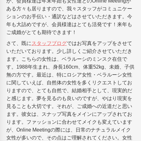
が、会員様達は年末年始も女性達とのOnline Meetingが
ある方々も居りますので、我々スタッフがコミュニケー
ションのお手伝い・通訳などはさせていただきます。今
年も大詰めですが、会員様達はとても活発です！来年も
ご成婚がとても期待できます！
さて、既に
スタッフブログ
ではお写真をアップをさせて
いただいております。少し詳しくご紹介させていただき
ます。こちらの女性は、ベラルーシのミンスク在住で
す。1988年生まれ、身長160cm、体重52kg、未婚、子供
無の方です。最近は、特にロシア女性・ベラルーシ女性
に関していえば、自然体の女性を多くリクエストしてお
りますので、とても自然で、結婚相手として、現実的だ
と感じます。夢を見るのも良いのですが、やはり現実を
見ることも大切です。それが、ご成婚への近道だと思い
ます。彼女は、スナップ写真をメインにアップされてお
ります。ファッションに合わせてメイクも変えています
が、Online Meetingの際には、日常のナチュラルメイク
女性が多いので、その点はご理解されてください。女性