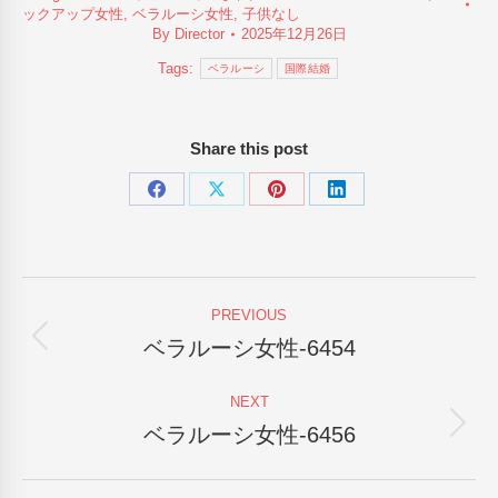
ックアップ女性
,
ベラルーシ女性
,
子供なし
By
Director
2025年12月26日
Tags:
ベラルーシ
国際結婚
Share this post
Share
Share
Share
Share
on
on
on
on
Facebook
X
Pinterest
LinkedIn
Post
PREVIOUS
navigation
ベラルーシ女性-6454
Previous
post:
NEXT
ベラルーシ女性-6456
Next
post: