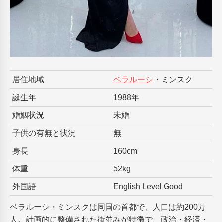
居住地域
ベラルーシ
・ミンスク
誕生年
1988年
婚姻状況
未婚
子供の有無と状況
無
身長
160cm
体重
52kg
外国語
English Level Good
ベラルーシ・ミンスクは同国の首都で、人口は約200万
人。計画的に整備された街並みが特徴で、政治・経済・