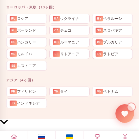
ヨーロッパ・東欧（13ヶ国）
ロシア
ウクライナ
ベラルーシ
RU
UA
BY
ポーランド
チェコ
スロバキア
PL
CZ
SK
ハンガリー
ルーマニア
ブルガリア
HU
RO
BG
モルドバ
リトアニア
ラトビア
MD
LT
LV
エストニア
EE
アジア（4ヶ国）
フィリピン
タイ
ベトナム
PH
TH
VN
インドネシア
ID
💍
上
部
へ