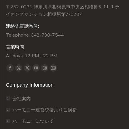
〒252-0231 神奈川県相模原市中央区相模原5-11-1 ラ
イオンズマンション相模原第7-1207
連絡先電話番号:
Telephone: 042-738-7544
営業時間:
All days: 12 PM - 22 PM
Find us on:
X
X
Facebook
YouTube
Instagram
Mail
page
page
page
page
page
page
Company Infomation
opens
opens
opens
opens
opens
opens
in
in
in
in
in
in
会社案内
new
new
new
new
new
new
window
window
window
window
window
window
ハーモニー運営統括よりご挨拶
ハーモニーについて