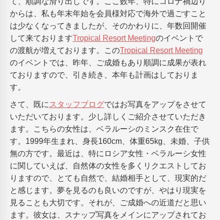
て、順調な滑り出しです。ここ数年、特にコロナ禍辺り
からは、私も年末年始を会員様対応で海外で過ごすこと
は少なくなってきましたが、そのかわりに、年数回開催
して来ております
Tropical Resort Meeting
のイベントで
の渡航が増えております。この
Tropical Resort Meeting
のイベントでは、昨年、ご成婚もあり順調に成果が表れ
ておりますので、引き続き、本年も計画はしておりま
す。
さて、既に
スタッフブログ
ではお写真をアップをさせて
いただいております。少し詳しくご紹介させていただき
ます。こちらの女性は、ベラルーシのミンスク在住で
す。1999年生まれ、身長160cm、体重65kg、未婚、子供
無の方です。最近は、特にロシア女性・ベラルーシ女性
に関していえば、自然体の女性を多くリクエストしてお
りますので、とても自然で、結婚相手として、現実的だ
と感じます。夢を見るのも良いのですが、やはり現実を
見ることも大切です。それが、ご成婚への近道だと思い
ます。彼女は、スナップ写真をメインにアップされてお