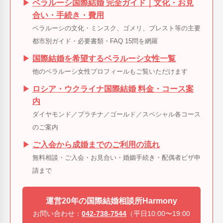
▶
ベラルーシ国際結婚 完全ガイド｜文化・お見
合い・手続き・費用
ベラルーシの文化・ミンスク、ゴメリ、ブレスト等の主要
都市別ガイド・必要書類・FAQ 15問を網羅
▶
国際結婚を希望するベラルーシ女性一覧
他のベラルーシ女性プロフィールもご覧いただけます
▶
ロシア・ウクライナ国際結婚 料金・コース案
内
ダイヤモンド／プラチナ／ゴールド／スペシャル各コース
のご案内
▶
ご入会から成婚までのご利用の流れ
無料相談・ご入会・お見合い・婚姻手続き・配偶者ビザ申
請まで
運営20年の国際結婚相談所Harmony
お問い合わせ：
042-738-7544
（平日10:00〜19:00