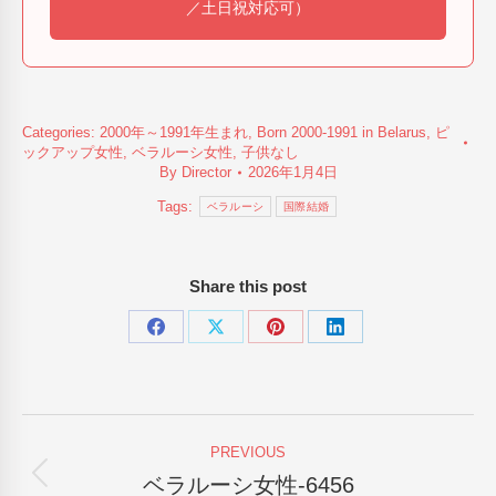
／土日祝対応可）
Categories:
2000年～1991年生まれ
,
Born 2000-1991 in Belarus
,
ピ
ックアップ女性
,
ベラルーシ女性
,
子供なし
By
Director
2026年1月4日
Tags:
ベラルーシ
国際結婚
Share this post
Share
Share
Share
Share
on
on
on
on
Facebook
X
Pinterest
LinkedIn
Post
PREVIOUS
navigation
ベラルーシ女性-6456
Previous