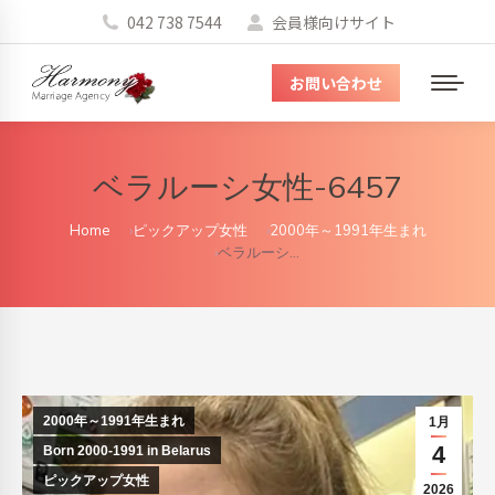
042 738 7544
会員様向けサイト
お問い合わせ
メ
ニ
ュ
ベラルーシ女性-6457
ー
You are here:
Home
ピックアップ女性
2000年～1991年生まれ
ベラルーシ…
2000年～1991年生まれ
1月
4
Born 2000-1991 in Belarus
ピックアップ女性
2026