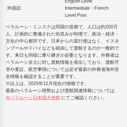
English Level
外国語
Intermediate・French
Level Poor
ベラルーシ・ミンスクは同国の首都で、人口は約200万
人。計画的に整備された街並みが特徴で、政治・経済・
文化の中心都市です。日本からの直行便はなく、イスタ
ンブールやドバイなどを経由して渡航するのが一般的で
す。来日も同様に乗り継ぎが必要となります。外務省は
ベラルーシ全土に対し渡航情報を発出しており、渡航可
否や査証、航空事情については必ず最新の外務省海外安
全情報を確認することが重要です。
※以上は、2025年12月現在の情報です。
最新のベラルーシ情勢および渡航関連情報については、
在ベラルーシ日本国大使館
にてご確認ください。