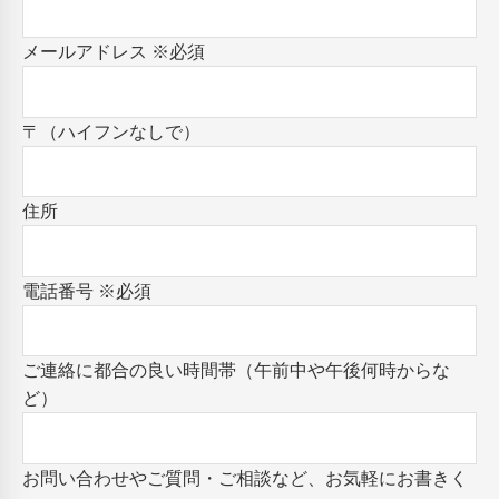
メールアドレス
※必須
〒（ハイフンなしで）
住所
電話番号
※必須
ご連絡に都合の良い時間帯（午前中や午後何時からな
ど）
お問い合わせやご質問・ご相談など、お気軽にお書きく