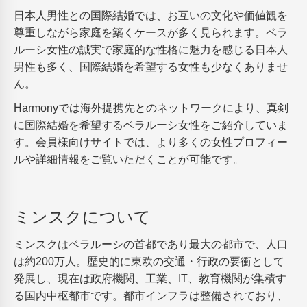
日本人男性との国際結婚では、お互いの文化や価値観を
尊重しながら家庭を築くケースが多く見られます。ベラ
ルーシ女性の誠実で家庭的な性格に魅力を感じる日本人
男性も多く、国際結婚を希望する女性も少なくありませ
ん。
Harmonyでは海外提携先とのネットワークにより、真剣
に国際結婚を希望するベラルーシ女性をご紹介していま
す。会員様向けサイトでは、より多くの女性プロフィー
ルや詳細情報をご覧いただくことが可能です。
ミンスクについて
ミンスクはベラルーシの首都であり最大の都市で、人口
は約200万人。歴史的に東欧の交通・行政の要衝として
発展し、現在は政府機関、工業、IT、教育機関が集積す
る国内中枢都市です。都市インフラは整備されており、