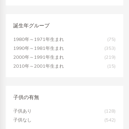
誕生年グループ
1980年～1971年生まれ
(75)
1990年～1981年生まれ
(353)
2000年～1991年生まれ
(219)
2010年～2001年生まれ
(15)
子供の有無
子供あり
(128)
子供なし
(542)