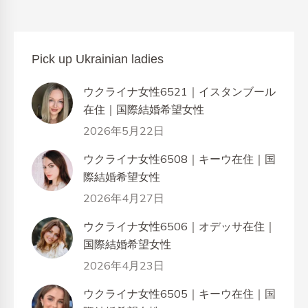
Pick up Ukrainian ladies
ウクライナ女性6521｜イスタンブール
在住｜国際結婚希望女性
2026年5月22日
ウクライナ女性6508｜キーウ在住｜国
際結婚希望女性
2026年4月27日
ウクライナ女性6506｜オデッサ在住｜
国際結婚希望女性
2026年4月23日
ウクライナ女性6505｜キーウ在住｜国