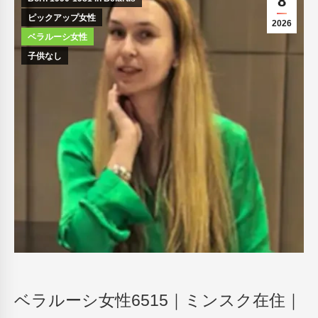
8
ピックアップ女性
2026
ベラルーシ女性
子供なし
ベラルーシ女性6515｜ミンスク在住｜