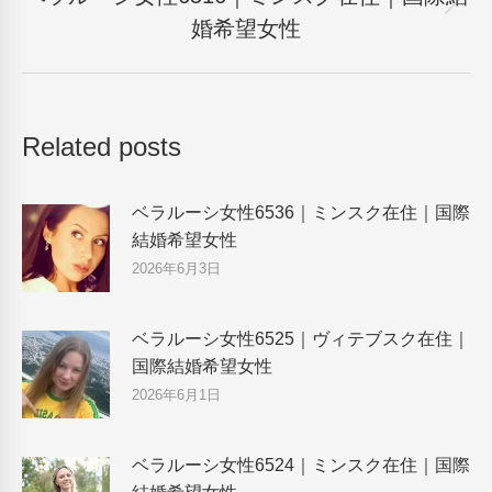
Next
婚希望女性
post:
Related posts
ベラルーシ女性6536｜ミンスク在住｜国際
結婚希望女性
2026年6月3日
ベラルーシ女性6525｜ヴィテブスク在住｜
国際結婚希望女性
2026年6月1日
ベラルーシ女性6524｜ミンスク在住｜国際