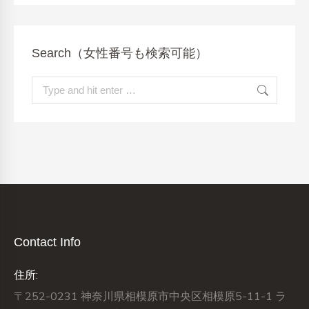
Search（女性番号も検索可能）
Search:
Contact Info
住所:
〒252-0231 神奈川県相模原市中央区相模原5-11-1 ラ