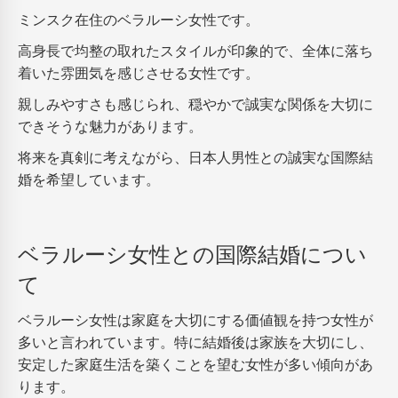
ミンスク在住のベラルーシ女性です。
高身長で均整の取れたスタイルが印象的で、全体に落ち
着いた雰囲気を感じさせる女性です。
親しみやすさも感じられ、穏やかで誠実な関係を大切に
できそうな魅力があります。
将来を真剣に考えながら、日本人男性との誠実な国際結
婚を希望しています。
ベラルーシ女性との国際結婚につい
て
ベラルーシ女性は家庭を大切にする価値観を持つ女性が
多いと言われています。特に結婚後は家族を大切にし、
安定した家庭生活を築くことを望む女性が多い傾向があ
ります。