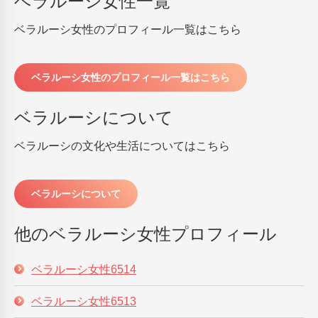
ベラルーシ女性一覧
ベラルーシ女性のプロフィール一覧はこちら
ベラルーシ女性のプロフィール一覧はこちら
ベラルーシについて
ベラルーシの文化や生活についてはこちら
ベラルーシについて
他のベラルーシ女性プロフィール
ベラルーシ女性6514
ベラルーシ女性6513