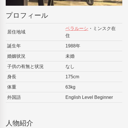
プロフィール
ベラルーシ
・ミンスク在
居住地域
住
誕生年
1988年
婚姻状況
未婚
子供の有無と状況
なし
身長
175cm
体重
63kg
外国語
English Level Beginner
人物紹介