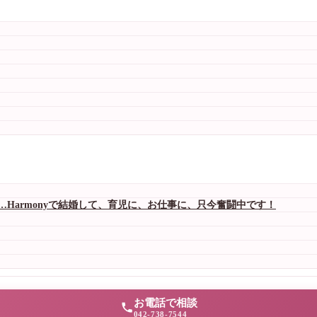
Harmonyで結婚して、育児に、お仕事に、只今奮闘中です！
お電話で相談
042-738-7544