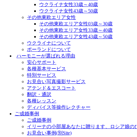
ウクライナ女性33歳～40歳
ウクライナ女性43歳～50歳
その他東欧エリア女性
その他東欧エリア女性03歳～30歳
その他東欧エリア女性33歳～40歳
その他東欧エリア女性43歳～50歳
ウクライナについて
ポーランドについて
ハーモニーが選ばれる理由
安心サポート
各種基本サービス
特別サービス
お見合い写真撮影サービス
アテンド＆エスコート
翻訳・通訳
各種レッスン
ディバイス等操作レクチャー
ご成婚事例
ご成婚事例
イリーナの小部屋
あなたに贈ります、ロシア娘のひ
お見合い事例(別Site)