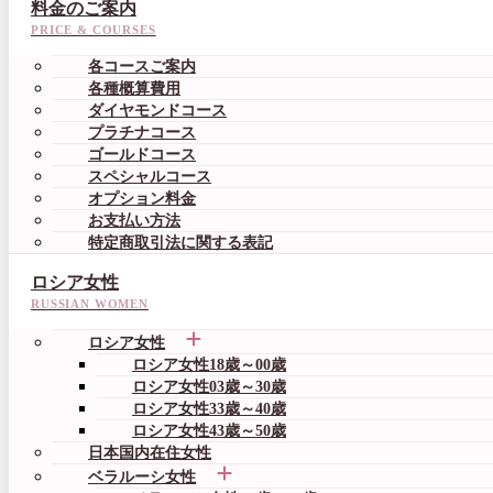
料金のご案内
PRICE & COURSES
各コースご案内
各種概算費用
ダイヤモンドコース
プラチナコース
ゴールドコース
スペシャルコース
オプション料金
お支払い方法
特定商取引法に関する表記
ロシア女性
RUSSIAN WOMEN
ロシア女性
ロシア女性18歳～00歳
ロシア女性03歳～30歳
ロシア女性33歳～40歳
ロシア女性43歳～50歳
日本国内在住女性
ベラルーシ女性