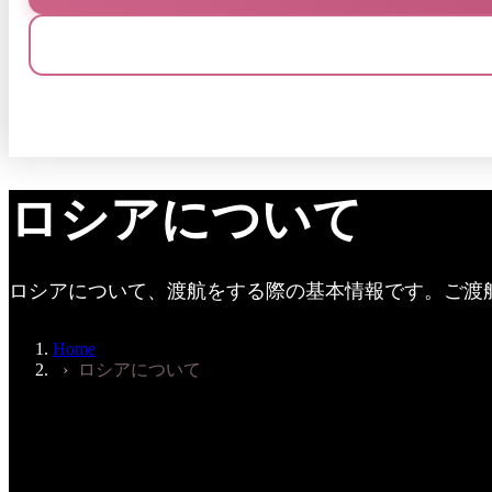
ロシアについて
ロシアについて、渡航をする際の基本情報です。ご渡
You are here:
Home
ロシアについて