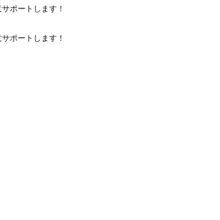
意サポートします！
意サポートします！