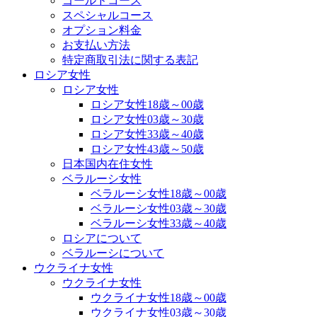
ゴールドコース
スペシャルコース
オプション料金
お支払い方法
特定商取引法に関する表記
ロシア女性
ロシア女性
ロシア女性18歳～00歳
ロシア女性03歳～30歳
ロシア女性33歳～40歳
ロシア女性43歳～50歳
日本国内在住女性
ベラルーシ女性
ベラルーシ女性18歳～00歳
ベラルーシ女性03歳～30歳
ベラルーシ女性33歳～40歳
ロシアについて
ベラルーシについて
ウクライナ女性
ウクライナ女性
ウクライナ女性18歳～00歳
ウクライナ女性03歳～30歳