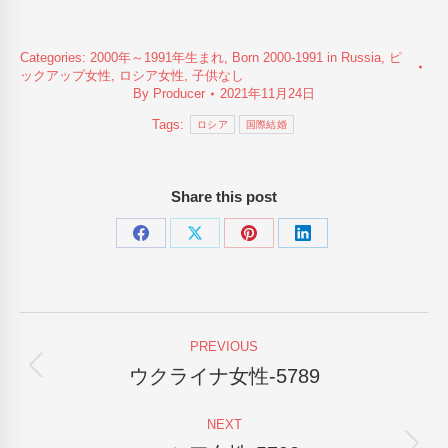
Categories:
2000年～1991年生まれ
,
Born 2000-1991 in Russia
,
ピ
ックアップ女性
,
ロシア女性
,
子供なし
By
Producer
2021年11月24日
Tags:
ロシア
国際結婚
Share this post
Share
Share
Share
Share
on
on
on
on
Facebook
X
Pinterest
LinkedIn
Post
PREVIOUS
navigation
ウクライナ女性-5789
Previous
post:
NEXT