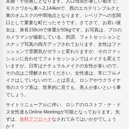
未婚・子供無しとなります。人口増加が著しい都市で、
モスクワから東へ2,144kmで、西のエカテリンブルクと
東のオムスクの中間地点となります。シベリアへの玄関
口として重要な町だったそうです。さてさて、お若い彼
女は、身長158cmで体重が50kgです。お写真は、プロの
カメラマンが撮影している、所謂、フォトセッションと
スナップ写真の両方アップされております。女性はファ
ッションで雰囲気がガラッと変わりますが、そのファッ
ションに合わせてフォトセッションではメイクも変えて
いますが、日常はナチュラルメイクの女性が多いので、
その点はご理解されてください。女性達は、常にフルメ
イクはしていないので…とは言え、ロシアやウクライナ
等のスラブ系は、世界的に見ても、美人が多いという事
でしょう。
サイトリニューアルに伴い、ロシアのロストフ・ナ・ド
ヌ女性達もOnline Meetingが可能となっております。先
ずは、
無料アプローチ
なされてみてはいかがでしょう
か？