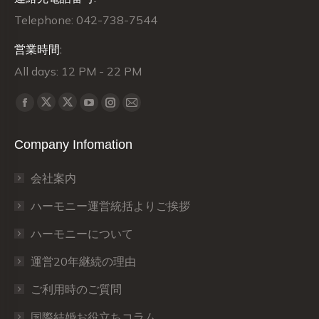
Telephone: 042-738-7544
営業時間:
All days: 12 PM - 22 PM
Find us on:
X
X
Facebook
YouTube
Instagram
Mail
page
page
page
page
page
page
Company Infomation
opens
opens
opens
opens
opens
opens
in
in
in
in
in
in
会社案内
new
new
new
new
new
new
window
window
window
window
window
window
ハーモニー運営統括よりご挨拶
ハーモニーについて
運営20年継続の理由
ご利用時のご質問
国際結婚お役立ちコラム