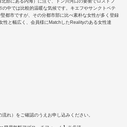
黒海北部にある内海）に注ぐ、ドン川河口の要衝でロストフ
市の中では比較的温暖な気候です。キエフやサンクトペテ
中堅都市ですが、その分都市部に比べ素朴な女性が多く登録
と幅広く、会員様にMatchしたRealityのある女性達
の流れ）をご確認のうえお申し込みください。