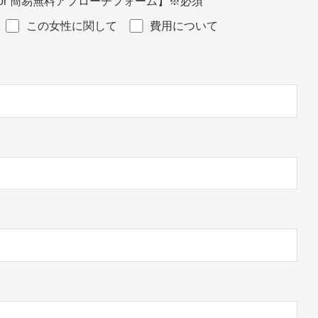
r 簡易無料アプローチフォーム】
※必須
この女性に関して
費用について