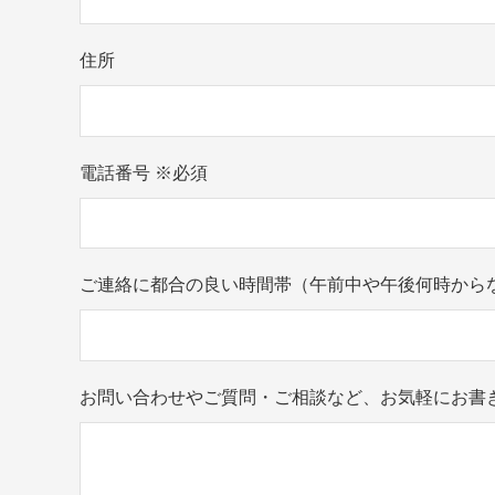
住所
電話番号
※必須
ご連絡に都合の良い時間帯（午前中や午後何時から
お問い合わせやご質問・ご相談など、お気軽にお書