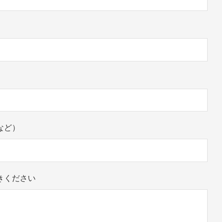
など）
きください