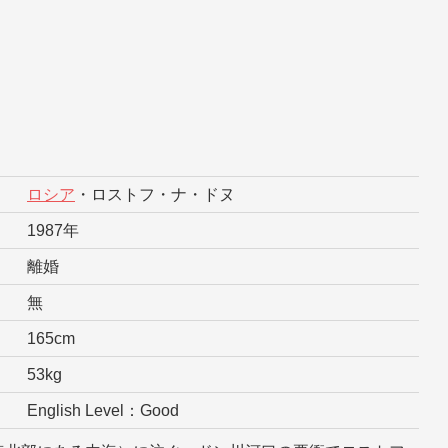
ロシア
・ロストフ・ナ・ドヌ
1987年
離婚
無
165cm
53kg
English Level：Good