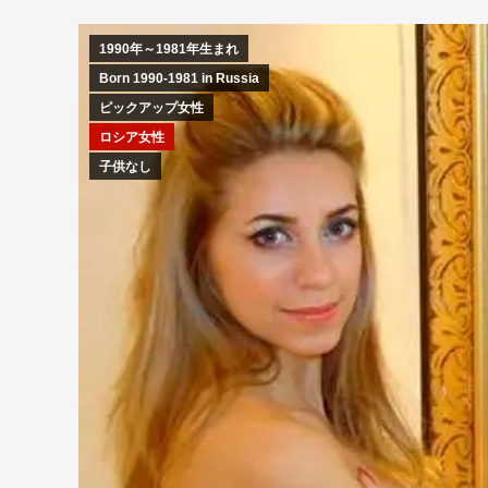
1990年～1981年生まれ
Born 1990-1981 in Russia
ピックアップ女性
ロシア女性
子供なし