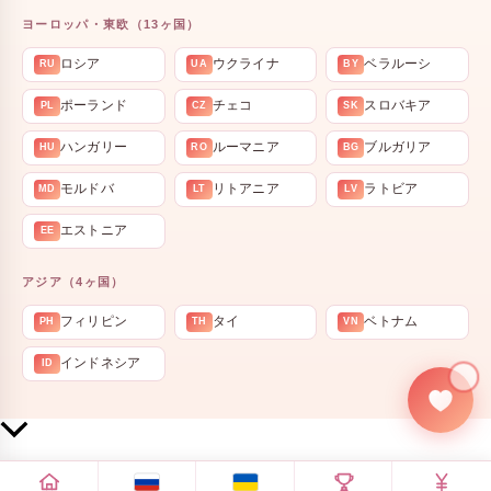
ヨーロッパ・東欧（13ヶ国）
ロシア
ウクライナ
ベラルーシ
RU
UA
BY
ポーランド
チェコ
スロバキア
PL
CZ
SK
ハンガリー
ルーマニア
ブルガリア
HU
RO
BG
モルドバ
リトアニア
ラトビア
MD
LT
LV
エストニア
EE
アジア（4ヶ国）
フィリピン
タイ
ベトナム
PH
TH
VN
インドネシア
ID
💍
上
部
へ