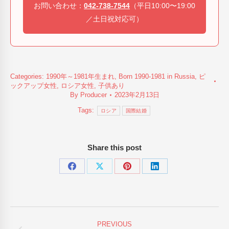
お問い合わせ：
042-738-7544
（平日10:00〜19:00
／土日祝対応可）
Categories:
1990年～1981年生まれ
,
Born 1990-1981 in Russia
,
ピ
ックアップ女性
,
ロシア女性
,
子供あり
By
Producer
2023年2月13日
Tags:
ロシア
国際結婚
Share this post
Share
Share
Share
Share
on
on
on
on
Facebook
X
Pinterest
LinkedIn
Post
PREVIOUS