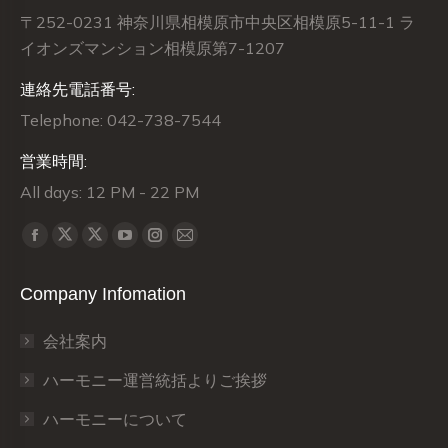
〒252-0231 神奈川県相模原市中央区相模原5-11-1 ラ
イオンズマンション相模原第7-1207
連絡先電話番号:
Telephone: 042-738-7544
営業時間:
All days: 12 PM - 22 PM
Find us on:
X
X
Facebook
YouTube
Instagram
Mail
page
page
page
page
page
page
Company Infomation
opens
opens
opens
opens
opens
opens
in
in
in
in
in
in
会社案内
new
new
new
new
new
new
window
window
window
window
window
window
ハーモニー運営統括よりご挨拶
ハーモニーについて