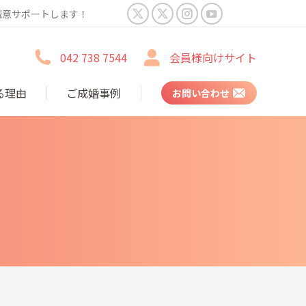
誠意サポートします！
X
X
Instagram
YouTube
page
page
page
page
042 738 7544
会員様向けサイト
opens
opens
opens
opens
in
in
in
in
る理由
ご成婚事例
お問い合わせ
new
new
new
new
window
window
window
window