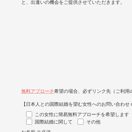
と、出逢いの機会をご提供させていただきます。
無料アプローチ
希望の場合、必ずリンク先（ご利用
【日本人との国際結婚を望む女性へのお問い合わせ o
この女性に簡易無料アプローチを希望します
国際結婚に関して
その他