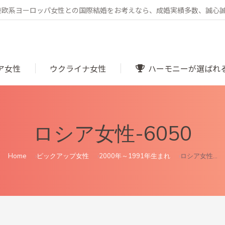
・東欧系ヨーロッパ女性との国際結婚をお考えなら、成婚実績多数、誠心
ア女性
ウクライナ女性
ハーモニーが選ばれ
ロシア女性-6050
You are here:
Home
ピックアップ女性
2000年～1991年生まれ
ロシア女性…