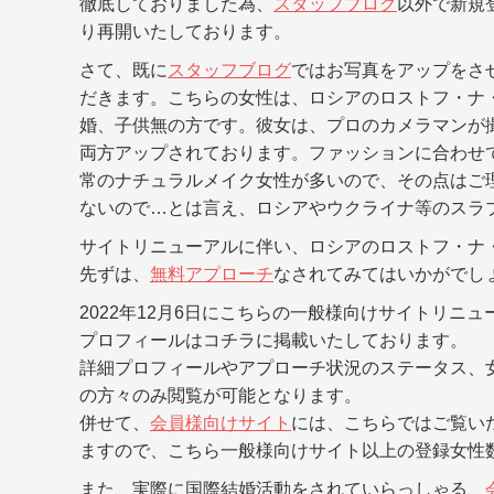
徹底しておりました為、
スタッフブログ
以外で新規
り再開いたしております。
さて、既に
スタッフブログ
ではお写真をアップをさ
だきます。こちらの女性は、ロシアのロストフ・ナ・ドヌ
婚、子供無の方です。彼女は、プロのカメラマンが
両方アップされております。ファッションに合わせてメイ
常のナチュラルメイク女性が多いので、その点はご
ないので…とは言え、ロシアやウクライナ等のスラ
サイトリニューアルに伴い、ロシアのロストフ・ナ・ドヌ
先ずは、
無料アプローチ
なされてみてはいかがでし
2022年12月6日にこちらの一般様向けサイトリニ
プロフィールはコチラに掲載いたしております。
詳細プロフィールやアプローチ状況のステータス、
の方々のみ閲覧が可能となります。
併せて、
会員様向けサイト
には、こちらではご覧い
ますので、こちら一般様向けサイト以上の登録女性
また、実際に国際結婚活動をされていらっしゃる、