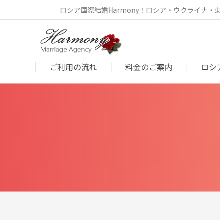
ロシア国際結婚Harmony！ロシア・ウクライナ
ご利用の流れ
料金のご案内
ロシ