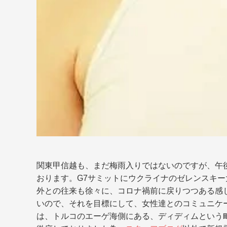
関東甲信越も、まだ梅雨入りではないのですが、午
おります。G7サミットにウクライナのゼレンスキ
外との往来も徐々に、コロナ禍前に戻りつつある感
いので、それを目標にして、女性達とのコミュニケ
は、トルコのエーゲ海側にある、ディディムという