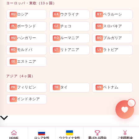
ヨーロッパ・東欧（13ヶ国）
ロシア
ウクライナ
ベラルーシ
RU
UA
BY
ポーランド
チェコ
スロバキア
PL
CZ
SK
ハンガリー
ルーマニア
ブルガリア
HU
RO
BG
モルドバ
リトアニア
ラトビア
MD
LT
LV
エストニア
EE
アジア（4ヶ国）
フィリピン
タイ
ベトナム
PH
TH
VN
インドネシア
ID
💍
上
部
へ
HOME
ロシア女性
ウクライナ女性
選ばれる理由
ご利用料金