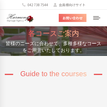
042 738 7544
会員様向けサイト
お問い合わせ
メ
ニ
各コースご案内
ュ
ー
You are here:
皆様のニーズに合わせて、多種多様なコース
をご用意いたしております。
Guide to the courses