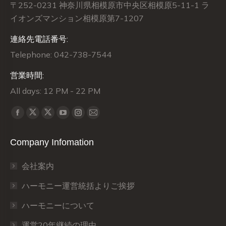
〒252-0231 神奈川県相模原市中央区相模原5-11-1 ラ
イオンズマンション相模原第7-1207
連絡先電話番号:
Telephone: 042-738-7544
営業時間:
All days: 12 PM - 22 PM
Find us on:
X
X
Facebook
YouTube
Instagram
Mail
page
page
page
page
page
page
Company Infomation
opens
opens
opens
opens
opens
opens
in
in
in
in
in
in
会社案内
new
new
new
new
new
new
window
window
window
window
window
window
ハーモニー運営統括よりご挨拶
ハーモニーについて
運営20年継続の理由