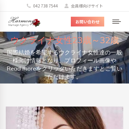
042 738 7544
会員様向けサイト
お問い合わせ
メ
ニ
ウクライナ女性23歳～32歳
ュ
ー
国際結婚を希望するウクライナ女性達の一般
You are here:
様向け情報となり、プロフィール画像や
Read moreをクリックいただきますとご覧い
ただけます。