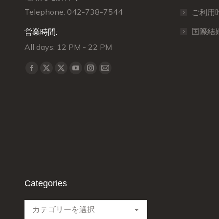
Telephone: 042-738-7544
ご利用
国際結
営業時間:
All days: 12 PM - 22 PM
Find us on:
X
X
Facebook
YouTube
Instagram
Mail
page
page
page
page
page
page
opens
opens
opens
opens
opens
opens
in
in
in
in
in
in
new
new
new
new
new
new
window
window
window
window
window
window
Categories
Categories