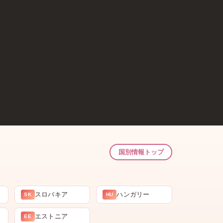
国別情報トップ
スロバキア
ハンガリー
SK
HU
エストニア
EE