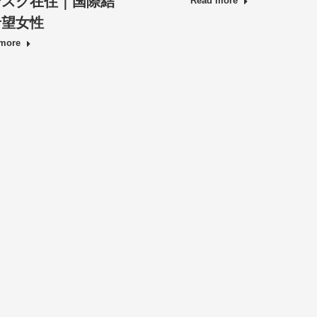
ンスク在住｜国際結
Read more
希望女性
more