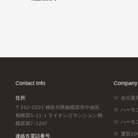
Contact Info
Company 
住所:
会社案
〒252-0231 神奈川県相模原市中央区
ハーモ
相模原5-11-1 ライオンズマンション相
ハーモ
模原第7-1207
運営2
連絡先電話番号: