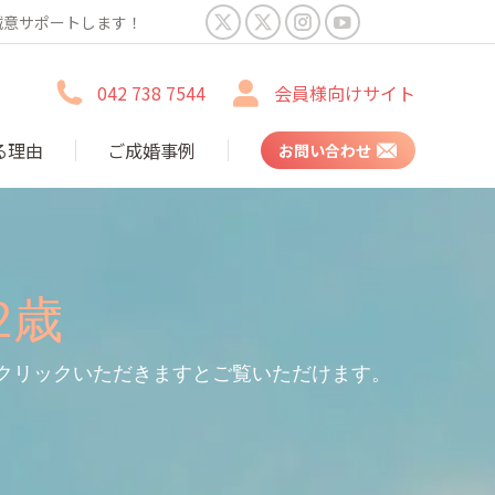
誠意サポートします！
X
X
Instagram
YouTube
page
page
page
page
042 738 7544
会員様向けサイト
opens
opens
opens
opens
in
in
in
in
る理由
ご成婚事例
お問い合わせ
new
new
new
new
window
window
window
window
2歳
をクリックいただきますとご覧いただけます。