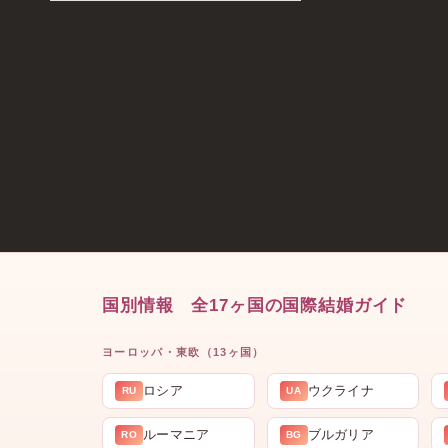
国別情報 全17ヶ国の国際結婚ガイド
ヨーロッパ・東欧（13ヶ国）
ロシア
ウクライナ
RU
UA
ルーマニア
ブルガリア
RO
BG