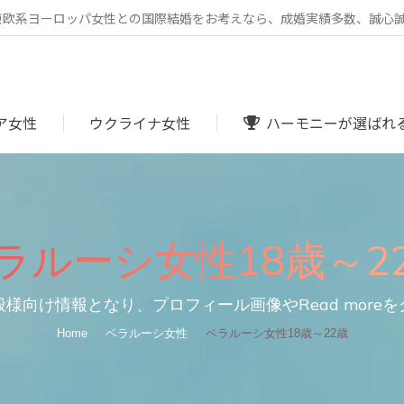
・東欧系ヨーロッパ女性との国際結婚をお考えなら、成婚実績多数、誠心
ア女性
ウクライナ女性
ハーモニーが選ばれ
ラルーシ女性18歳～2
You are here:
様向け情報となり、プロフィール画像やRead more
Home
ベラルーシ女性
ベラルーシ女性18歳～22歳