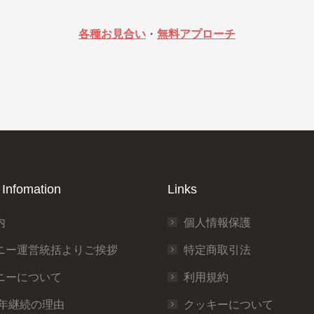
各種お見合い
・
無料アプローチ
Infomation
Links
内
個人情報保護
ニー運営統括よりご挨拶
特定商取引法
ニーについて
利用規約
0年継続の理由
クッキーについて