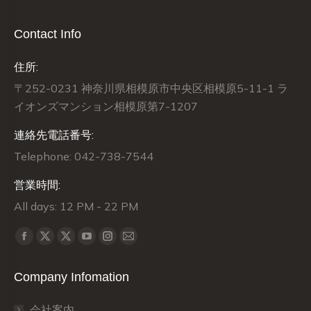
Contact Info
住所:
〒252-0231 神奈川県相模原市中央区相模原5-11-1 ラ
イオンズマンション相模原第7-1207
連絡先電話番号:
Telephone: 042-738-7544
営業時間:
All days: 12 PM - 22 PM
Find us on:
X
X
Facebook
YouTube
Instagram
Mail
page
page
page
page
page
page
Company Infomation
opens
opens
opens
opens
opens
opens
in
in
in
in
in
in
会社案内