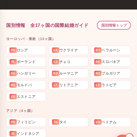
国別情報 全17ヶ国の国際結婚ガイド
国別情報トップ
ヨーロッパ・東欧（13ヶ国）
ロシア
ウクライナ
ベラルーシ
RU
UA
BY
ポーランド
チェコ
スロバキア
PL
CZ
SK
ハンガリー
ルーマニア
ブルガリア
HU
RO
BG
モルドバ
リトアニア
ラトビア
MD
LT
LV
エストニア
EE
アジア（4ヶ国）
フィリピン
タイ
ベトナム
PH
TH
VN
インドネシア
ID