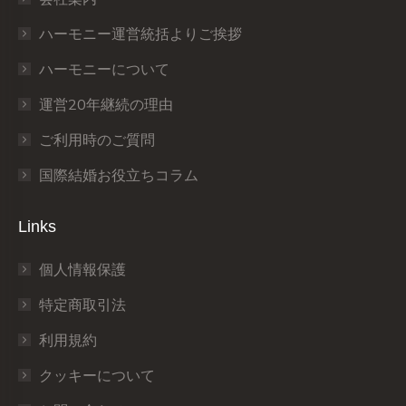
new
new
new
new
new
new
window
window
window
window
window
window
ハーモニー運営統括よりご挨拶
ハーモニーについて
運営20年継続の理由
ご利用時のご質問
国際結婚お役立ちコラム
Links
個人情報保護
特定商取引法
利用規約
クッキーについて