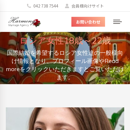
042 738 7544
会員様向けサイト
お問い合わせ
メ
ニ
ロシア女性18歳～22歳
ュ
ー
国際結婚を希望するロシア女性達の一般様向
You are here:
け情報となり、プロフィール画像やRead
moreをクリックいただきますとご覧いただけ
ます。