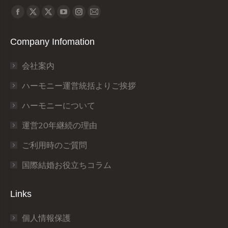
Find us on:
X
X
Facebook
YouTube
Instagram
Mail
page
page
page
page
page
page
Company Infomation
opens
opens
opens
opens
opens
opens
in
in
in
in
in
in
会社案内
new
new
new
new
new
new
window
window
window
window
window
window
ハーモニー運営統括よりご挨拶
ハーモニーについて
運営20年継続の理由
ご利用時のご質問
国際結婚お役立ちコラム
Links
個人情報保護