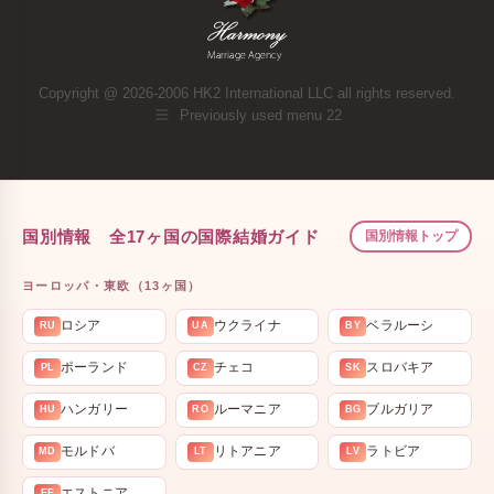
Copyright @ 2026-2006 HK2 International LLC all rights reserved.
Previously used menu 22
国別情報 全17ヶ国の国際結婚ガイド
国別情報トップ
ヨーロッパ・東欧（13ヶ国）
ロシア
ウクライナ
ベラルーシ
RU
UA
BY
ポーランド
チェコ
スロバキア
PL
CZ
SK
ハンガリー
ルーマニア
ブルガリア
HU
RO
BG
モルドバ
リトアニア
ラトビア
MD
LT
LV
エストニア
EE