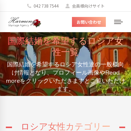
042 738 7544
会員様向けサイト
お問い合わせ
メ
ニ
国際結婚を希望するロシア女
ュ
ー
性一覧
国際結婚を希望するロシア女性達の一般様向
You are here:
け情報となり、プロフィール画像やRead
moreをクリックいただきますとご覧いただけ
ます。
ロシア女性カテゴリー