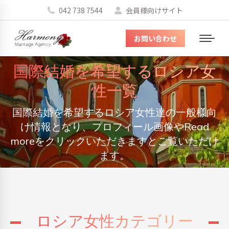
042 738 7544
会員様向けサイト
お問い合わせ
メ
ニ
国際結婚を希望するロシア女
ュ
ー
性一覧
国際結婚を希望するロシア女性達の一般様向
You are here:
け情報となり、プロフィール画像やRead
moreをクリックいただきますとご覧いただけ
ます。
ロシア女性カテゴリー