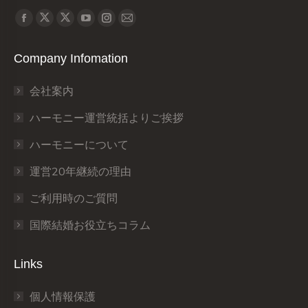
Find us on:
X
X
Facebook
YouTube
Instagram
Mail
page
page
page
page
page
page
Company Infomation
opens
opens
opens
opens
opens
opens
in
in
in
in
in
in
会社案内
new
new
new
new
new
new
window
window
window
window
window
window
ハーモニー運営統括よりご挨拶
ハーモニーについて
運営20年継続の理由
ご利用時のご質問
国際結婚お役立ちコラム
Links
個人情報保護