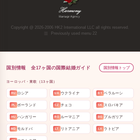
Copyright @ 2026-2006 HK2 International LLC all rights reserved.
Previously used menu 22
国別情報 全17ヶ国の国際結婚ガイド
国別情報トップ
ヨーロッパ・東欧（13ヶ国）
ロシア
ウクライナ
ベラルーシ
RU
UA
BY
ポーランド
チェコ
スロバキア
PL
CZ
SK
ハンガリー
ルーマニア
ブルガリア
HU
RO
BG
モルドバ
リトアニア
ラトビア
MD
LT
LV