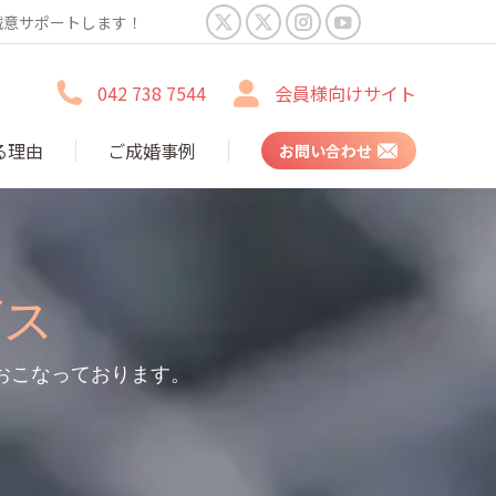
誠意サポートします！
X
X
Instagram
YouTube
page
page
page
page
042 738 7544
会員様向けサイト
opens
opens
opens
opens
in
in
in
in
る理由
ご成婚事例
お問い合わせ
new
new
new
new
window
window
window
window
ビス
おこなっております。