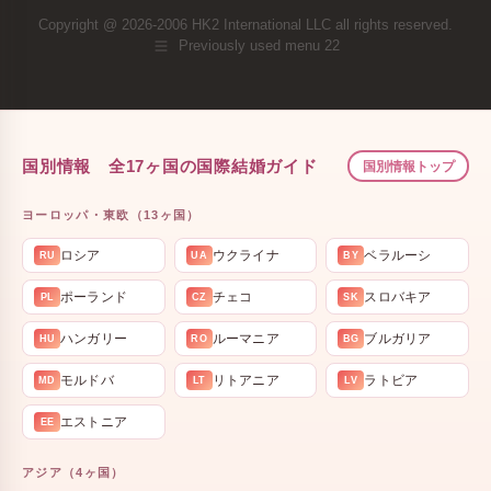
Copyright @ 2026-2006 HK2 International LLC all rights reserved.
Previously used menu 22
国別情報 全17ヶ国の国際結婚ガイド
国別情報トップ
ヨーロッパ・東欧（13ヶ国）
ロシア
ウクライナ
ベラルーシ
RU
UA
BY
ポーランド
チェコ
スロバキア
PL
CZ
SK
ハンガリー
ルーマニア
ブルガリア
HU
RO
BG
モルドバ
リトアニア
ラトビア
MD
LT
LV
エストニア
EE
アジア（4ヶ国）