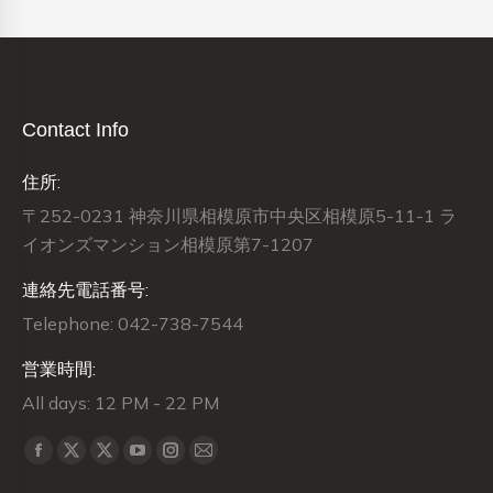
Contact Info
住所:
〒252-0231 神奈川県相模原市中央区相模原5-11-1 ラ
イオンズマンション相模原第7-1207
連絡先電話番号:
Telephone: 042-738-7544
営業時間:
All days: 12 PM - 22 PM
Find us on:
X
X
Facebook
YouTube
Instagram
Mail
page
page
page
page
page
page