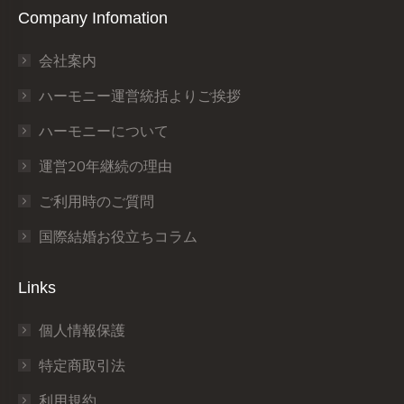
Company Infomation
opens
opens
opens
opens
opens
opens
in
in
in
in
in
in
会社案内
new
new
new
new
new
new
window
window
window
window
window
window
ハーモニー運営統括よりご挨拶
ハーモニーについて
運営20年継続の理由
ご利用時のご質問
国際結婚お役立ちコラム
Links
個人情報保護
特定商取引法
利用規約