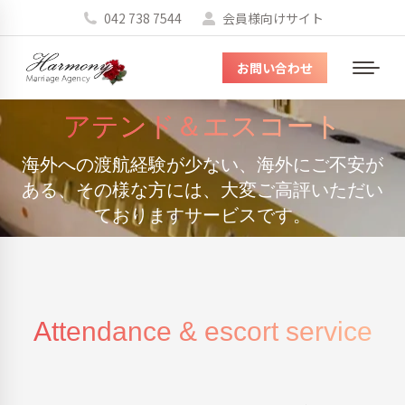
042 738 7544
会員様向けサイト
お問い合わせ
メ
ニ
アテンド＆エスコート
ュ
ー
海外への渡航経験が少ない、海外にご不安が
You are here:
ある、その様な方には、大変ご高評いただい
ておりますサービスです。
Attendance & escort service