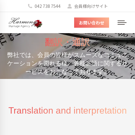
042 738 7544
会員様向けサイト
お問い合わせ
メ
ニ
翻訳・通訳
ュ
ー
弊社では、会員の皆様がスムーズなコミュニ
You are here:
ケーションを図れる様、各種言語に関するサ
ービスをおこなっております。
Translation and interpretation