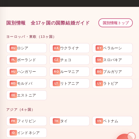
国別情報 全17ヶ国の国際結婚ガイド
国別情報トップ
ヨーロッパ・東欧（13ヶ国）
ロシア
ウクライナ
ベラルーシ
RU
UA
BY
ポーランド
チェコ
スロバキア
PL
CZ
SK
ハンガリー
ルーマニア
ブルガリア
HU
RO
BG
モルドバ
リトアニア
ラトビア
MD
LT
LV
エストニア
EE
アジア（4ヶ国）
フィリピン
タイ
ベトナム
PH
TH
VN
インドネシア
ID
💍