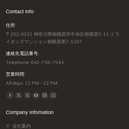
Contact Info
住所:
〒252-0231 神奈川県相模原市中央区相模原5-11-1 ラ
イオンズマンション相模原第7-1207
連絡先電話番号:
Telephone: 042-738-7544
営業時間:
All days: 12 PM - 22 PM
Find us on:
X
X
Facebook
YouTube
Instagram
Mail
page
page
page
page
page
page
Company Infomation
opens
opens
opens
opens
opens
opens
in
in
in
in
in
in
会社案内
new
new
new
new
new
new