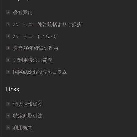
in
in
in
in
in
in
会社案内
new
new
new
new
new
new
window
window
window
window
window
window
ハーモニー運営統括よりご挨拶
ハーモニーについて
運営20年継続の理由
ご利用時のご質問
国際結婚お役立ちコラム
Links
個人情報保護
特定商取引法
利用規約