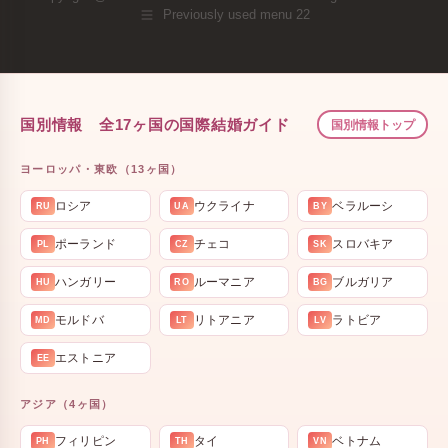
Previously used menu 22
国別情報 全17ヶ国の国際結婚ガイド
国別情報トップ
ヨーロッパ・東欧（13ヶ国）
ロシア
ウクライナ
ベラルーシ
RU
UA
BY
ポーランド
チェコ
スロバキア
PL
CZ
SK
ハンガリー
ルーマニア
ブルガリア
HU
RO
BG
モルドバ
リトアニア
ラトビア
MD
LT
LV
エストニア
EE
アジア（4ヶ国）
フィリピン
タイ
ベトナム
PH
TH
VN