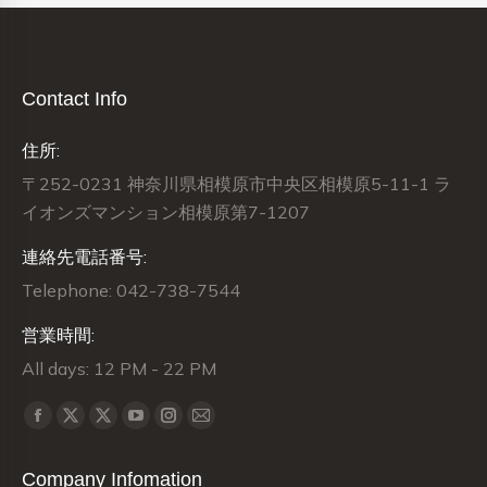
Contact Info
住所:
〒252-0231 神奈川県相模原市中央区相模原5-11-1 ラ
イオンズマンション相模原第7-1207
連絡先電話番号:
Telephone: 042-738-7544
営業時間:
All days: 12 PM - 22 PM
Find us on:
X
X
Facebook
YouTube
Instagram
Mail
page
page
page
page
page
page
Company Infomation
opens
opens
opens
opens
opens
opens