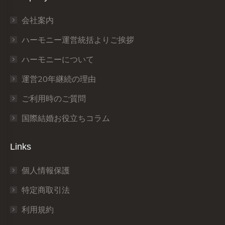
in
in
in
in
in
in
会社案内
new
new
new
new
new
new
window
window
window
window
window
window
ハーモニー運営統括よりご挨拶
ハーモニーについて
運営20年継続の理由
ご利用時のご質問
国際結婚お役立ちコラム
Links
個人情報保護
特定商取引法
利用規約