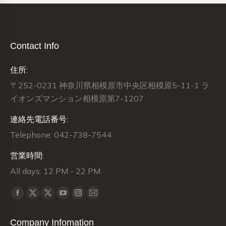
Contact Info
住所:
〒252-0231 神奈川県相模原市中央区相模原5-11-1 ラ
イオンズマンション相模原第7-1207
連絡先電話番号:
Telephone: 042-738-7544
営業時間:
All days: 12 PM - 22 PM
Find us on:
X
X
Facebook
YouTube
Instagram
Mail
page
page
page
page
page
page
Company Infomation
opens
opens
opens
opens
opens
opens