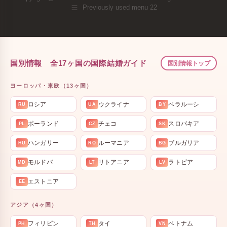
Previously used menu 22
国別情報 全17ヶ国の国際結婚ガイド
国別情報トップ
ヨーロッパ・東欧（13ヶ国）
ロシア
ウクライナ
ベラルーシ
RU
UA
BY
ポーランド
チェコ
スロバキア
PL
CZ
SK
ハンガリー
ルーマニア
ブルガリア
HU
RO
BG
モルドバ
リトアニア
ラトビア
MD
LT
LV
エストニア
EE
アジア（4ヶ国）
フィリピン
タイ
ベトナム
PH
TH
VN