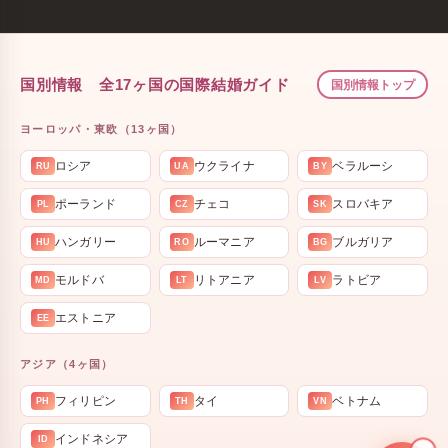
国別情報 全17ヶ国の国際結婚ガイド
国別情報トップ
ヨーロッパ・東欧（13ヶ国）
ロシア
ウクライナ
ベラルーシ
RU
UA
BY
ポーランド
チェコ
スロバキア
PL
CZ
SK
ハンガリー
ルーマニア
ブルガリア
HU
RO
BG
モルドバ
リトアニア
ラトビア
MD
LT
LV
エストニア
EE
アジア（4ヶ国）
フィリピン
タイ
ベトナム
PH
TH
VN
インドネシア
ID