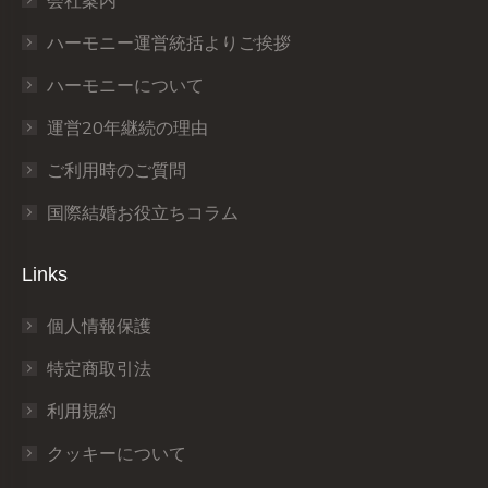
会社案内
new
new
new
new
new
new
window
window
window
window
window
window
ハーモニー運営統括よりご挨拶
ハーモニーについて
運営20年継続の理由
ご利用時のご質問
国際結婚お役立ちコラム
Links
個人情報保護
特定商取引法
利用規約
クッキーについて