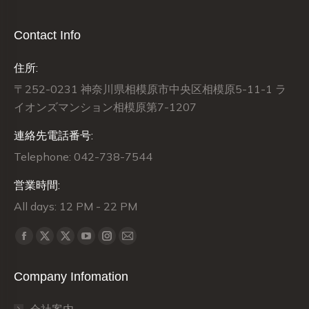
Contact Info
住所:
〒252-0231 神奈川県相模原市中央区相模原5-11-1 ラ
イオンズマンション相模原第7-1207
連絡先電話番号:
Telephone: 042-738-7544
営業時間:
All days: 12 PM - 22 PM
Find us on:
X
X
Facebook
YouTube
Instagram
Mail
page
page
page
page
page
page
Company Infomation
opens
opens
opens
opens
opens
opens
in
in
in
in
in
in