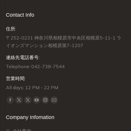
Contact Info
住所:
〒252-0231 神奈川県相模原市中央区相模原5-11-1 ラ
イオンズマンション相模原第7-1207
連絡先電話番号:
Telephone: 042-738-7544
営業時間:
All days: 12 PM - 22 PM
Find us on:
X
X
Facebook
YouTube
Instagram
Mail
page
page
page
page
page
page
Company Infomation
opens
opens
opens
opens
opens
opens
in
in
in
in
in
in