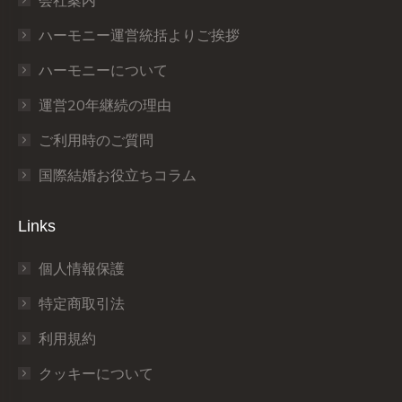
会社案内
new
new
new
new
new
new
window
window
window
window
window
window
ハーモニー運営統括よりご挨拶
ハーモニーについて
運営20年継続の理由
ご利用時のご質問
国際結婚お役立ちコラム
Links
個人情報保護
特定商取引法
利用規約
クッキーについて