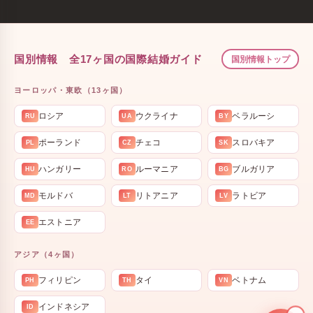
国別情報 全17ヶ国の国際結婚ガイド
国別情報トップ
ヨーロッパ・東欧（13ヶ国）
ロシア
ウクライナ
ベラルーシ
RU
UA
BY
ポーランド
チェコ
スロバキア
PL
CZ
SK
ハンガリー
ルーマニア
ブルガリア
HU
RO
BG
モルドバ
リトアニア
ラトビア
MD
LT
LV
エストニア
EE
アジア（4ヶ国）
フィリピン
タイ
ベトナム
PH
TH
VN
インドネシア
ID