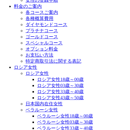
女性の登録手順
料金のご案内
各コースご案内
各種概算費用
ダイヤモンドコース
プラチナコース
ゴールドコース
スペシャルコース
オプション料金
お支払い方法
特定商取引法に関する表記
ロシア女性
ロシア女性
ロシア女性18歳～00歳
ロシア女性03歳～30歳
ロシア女性33歳～40歳
ロシア女性43歳～50歳
日本国内在住女性
ベラルーシ女性
ベラルーシ女性18歳～00歳
ベラルーシ女性03歳～30歳
ベラルーシ女性33歳～40歳