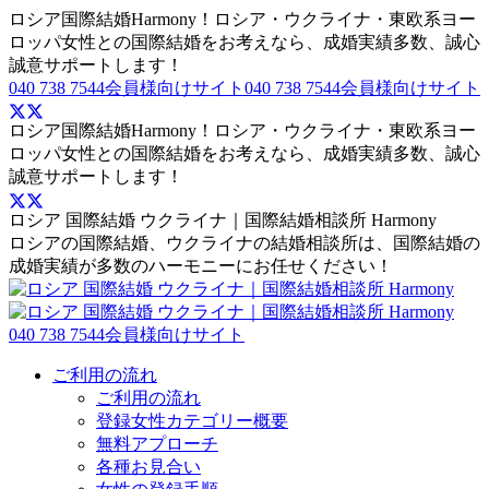
Skip
ロシア国際結婚Harmony！ロシア・ウクライナ・東欧系ヨー
to
ロッパ女性との国際結婚をお考えなら、成婚実績多数、誠心
content
誠意サポートします！
040 738 7544
会員様向けサイト
040 738 7544
会員様向けサイト
X
X
Instagram
YouTube
page
page
page
page
ロシア国際結婚Harmony！ロシア・ウクライナ・東欧系ヨー
opens
opens
opens
opens
ロッパ女性との国際結婚をお考えなら、成婚実績多数、誠心
in
in
in
in
誠意サポートします！
new
new
new
new
X
X
Instagram
YouTube
window
window
window
window
page
page
page
page
ロシア 国際結婚 ウクライナ｜国際結婚相談所 Harmony
opens
opens
opens
opens
ロシアの国際結婚、ウクライナの結婚相談所は、国際結婚の
in
in
in
in
成婚実績が多数のハーモニーにお任せください！
new
new
new
new
window
window
window
window
040 738 7544
会員様向けサイト
ご利用の流れ
ご利用の流れ
登録女性カテゴリー概要
無料アプローチ
各種お見合い