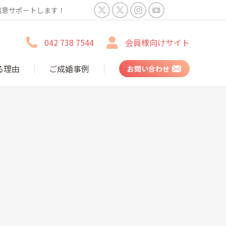
誠意サポートします！
X
X
Instagram
YouTube
page
page
page
page
042 738 7544
会員様向けサイト
opens
opens
opens
opens
in
in
in
in
る理由
ご成婚事例
お問い合わせ
new
new
new
new
window
window
window
window