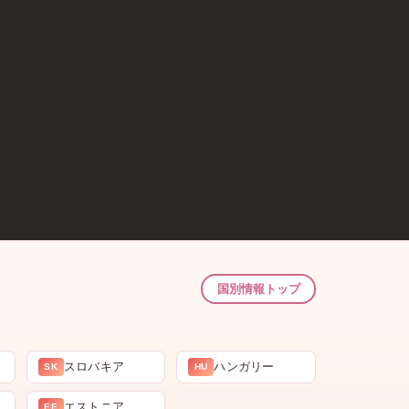
国別情報トップ
スロバキア
ハンガリー
SK
HU
エストニア
EE