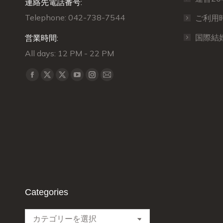
連絡先電話番号:
Telephone: 042-738-7544
ご利用
国際結
営業時間:
All days: 12 PM - 22 PM
Find us on:
X
X
Facebook
YouTube
Instagram
Mail
page
page
page
page
page
page
opens
opens
opens
opens
opens
opens
in
in
in
in
in
in
new
new
new
new
new
new
window
window
window
window
window
window
Categories
Categories