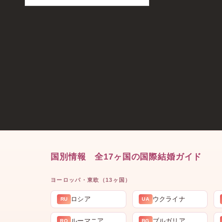
国別情報 全17ヶ国の国際結婚ガイド
ヨーロッパ・東欧（13ヶ国）
ロシア
ウクライナ
RU
UA
ルーマニア
ブルガリア
RO
BG