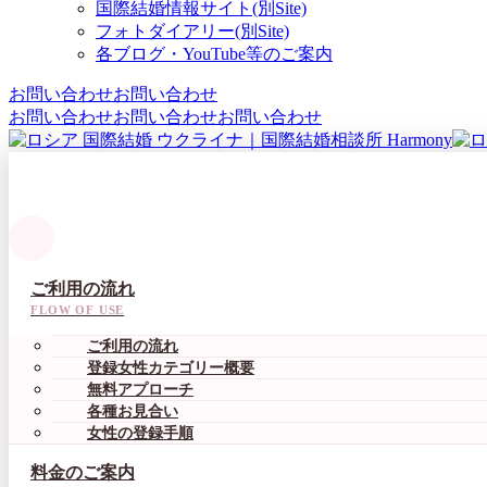
国際結婚情報サイト(別Site)
フォトダイアリー(別Site)
各ブログ・YouTube等のご案内
お問い合わせ
お問い合わせ
メ
お問い合わせ
お問い合わせ
お問い合わせ
ニ
ュ
ー
ご利用の流れ
FLOW OF USE
ご利用の流れ
登録女性カテゴリー概要
無料アプローチ
各種お見合い
女性の登録手順
料金のご案内