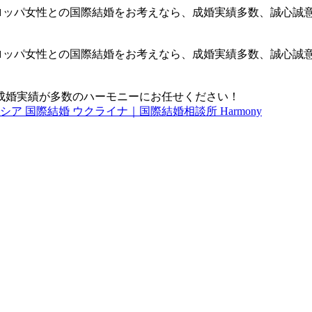
ヨーロッパ女性との国際結婚をお考えなら、成婚実績多数、誠心誠
ヨーロッパ女性との国際結婚をお考えなら、成婚実績多数、誠心誠
成婚実績が多数のハーモニーにお任せください！