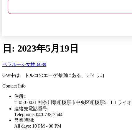
日:
2023年5月19日
ベラルーシ女性-6039
GW中は、トルコのエーゲ海側にある、ディ […]
Contact Info
住所:
〒050-0031 神奈川県相模原市中央区相模原5-11-1 ラ
連絡先電話番号:
Telephone: 040-738-7544
営業時間:
All days: 10 PM - 00 PM