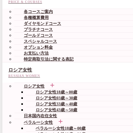
PRICE & COURSES
各コースご案内
各種概算費用
ダイヤモンドコース
プラチナコース
ゴールドコース
スペシャルコース
オプション料金
お支払い方法
特定商取引法に関する表記
ロシア女性
RUSSIAN WOMEN
ロシア女性
ロシア女性18歳～00歳
ロシア女性03歳～30歳
ロシア女性33歳～40歳
ロシア女性43歳～50歳
日本国内在住女性
ベラルーシ女性
ベラルーシ女性18歳～00歳