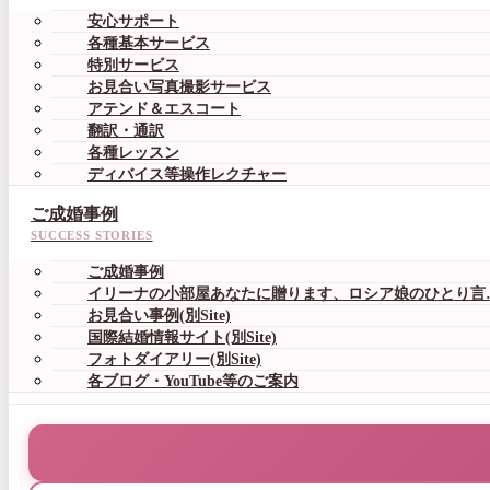
安心サポート
各種基本サービス
特別サービス
お見合い写真撮影サービス
アテンド＆エスコート
翻訳・通訳
各種レッスン
ディバイス等操作レクチャー
ご成婚事例
SUCCESS STORIES
ご成婚事例
イリーナの小部屋
あなたに贈ります、ロシア娘のひとり言…
お見合い事例(別Site)
国際結婚情報サイト(別Site)
フォトダイアリー(別Site)
各ブログ・YouTube等のご案内