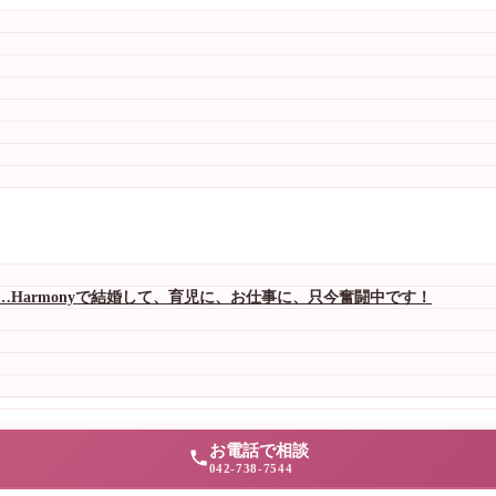
Harmonyで結婚して、育児に、お仕事に、只今奮闘中です！
お電話で相談
042-738-7544