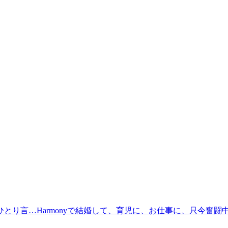
とり言…Harmonyで結婚して、育児に、お仕事に、只今奮闘