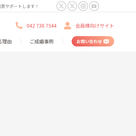
誠意サポートします！
X
X
Instagram
YouTube
page
page
page
page
042 738 7544
会員様向けサイト
opens
opens
opens
opens
in
in
in
in
る理由
ご成婚事例
お問い合わせ
new
new
new
new
window
window
window
window