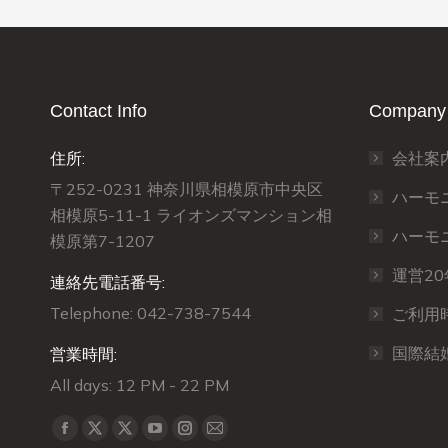
Contact Info
Company 
住所:
会社案
〒252-0231 神奈川県相模原市中央区
ハーモ
相模原5-11-1 ライオンズマンション相
ハーモ
模原第7-1207
運営2
連絡先電話番号:
Telephone: 042-738-7544
ご利用
国際結
営業時間:
All days: 12 PM - 22 PM
Find us on:
X
X
Facebook
YouTube
Instagram
Mail