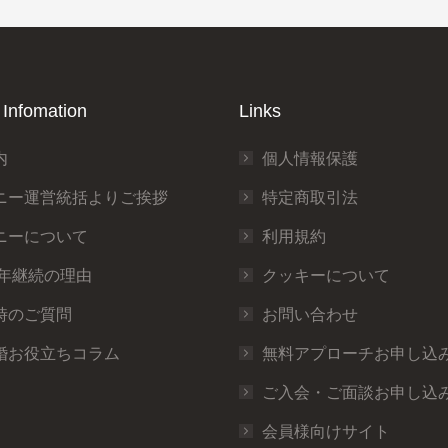
Infomation
Links
内
個人情報保護
ニー運営統括よりご挨拶
特定商取引法
ニーについて
利用規約
0年継続の理由
クッキーについて
時のご質問
お問い合わせ
婚お役立ちコラム
無料アプローチお申し込
ご入会・ご面談お申し込
会員様向けサイト