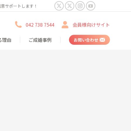
誠意サポートします！
X
X
Instagram
YouTube
page
page
page
page
042 738 7544
会員様向けサイト
opens
opens
opens
opens
in
in
in
in
る理由
ご成婚事例
お問い合わせ
new
new
new
new
window
window
window
window