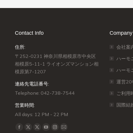
Contact Info
Company 
住所:
会社案
〒252-0231 神奈川県相模原市中央区
ハーモ
相模原5-11-1 ライオンズマンション相
ハーモ
模原第7-1207
運営2
連絡先電話番号:
Telephone: 042-738-7544
ご利用
国際結
営業時間:
All days: 12 PM - 22 PM
Find us on:
X
X
Facebook
YouTube
Instagram
Mail