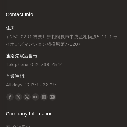
Contact Info
住所:
〒252-0231 神奈川県相模原市中央区相模原5-11-1 ラ
イオンズマンション相模原第7-1207
連絡先電話番号:
Telephone: 042-738-7544
営業時間:
All days: 12 PM - 22 PM
Find us on:
X
X
Facebook
YouTube
Instagram
Mail
page
page
page
page
page
page
Company Infomation
opens
opens
opens
opens
opens
opens
in
in
in
in
in
in