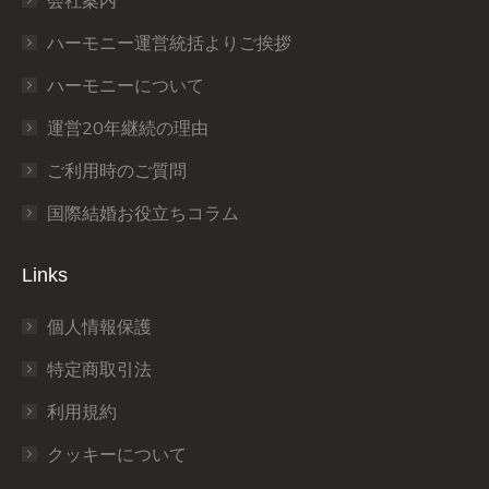
会社案内
new
new
new
new
new
new
window
window
window
window
window
window
ハーモニー運営統括よりご挨拶
ハーモニーについて
運営20年継続の理由
ご利用時のご質問
国際結婚お役立ちコラム
Links
個人情報保護
特定商取引法
利用規約
クッキーについて