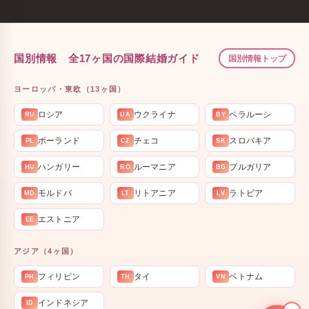
国別情報 全17ヶ国の国際結婚ガイド
国別情報トップ
ヨーロッパ・東欧（13ヶ国）
ロシア
ウクライナ
ベラルーシ
RU
UA
BY
ポーランド
チェコ
スロバキア
PL
CZ
SK
ハンガリー
ルーマニア
ブルガリア
HU
RO
BG
モルドバ
リトアニア
ラトビア
MD
LT
LV
エストニア
EE
アジア（4ヶ国）
フィリピン
タイ
ベトナム
PH
TH
VN
インドネシア
ID