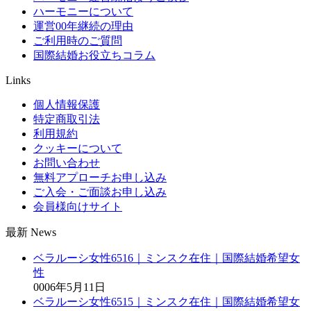
window
window
window
window
window
window
ハーモニーについて
運営00年継続の理由
ご利用時のご質問
国際結婚お役立ちコラム
Links
個人情報保護
特定商取引法
利用規約
クッキーについて
お問い合わせ
無料アプローチお申し込み
ご入会・ご面談お申し込み
会員様向けサイト
最新 News
ベラルーシ女性6516｜ミンスク在住｜国際結婚希望女
性
0006年5月11日
ベラルーシ女性6515｜ミンスク在住｜国際結婚希望女