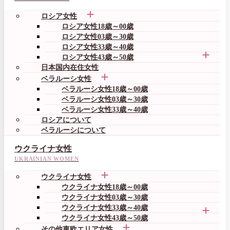
ロシア女性
ロシア女性18歳～00歳
ロシア女性03歳～30歳
ロシア女性33歳～40歳
ロシア女性43歳～50歳
日本国内在住女性
ベラルーシ女性
ベラルーシ女性18歳～00歳
ベラルーシ女性03歳～30歳
ベラルーシ女性33歳～40歳
ロシアについて
ベラルーシについて
ウクライナ女性
UKRAINIAN WOMEN
ウクライナ女性
ウクライナ女性18歳～00歳
ウクライナ女性03歳～30歳
ウクライナ女性33歳～40歳
ウクライナ女性43歳～50歳
その他東欧エリア女性