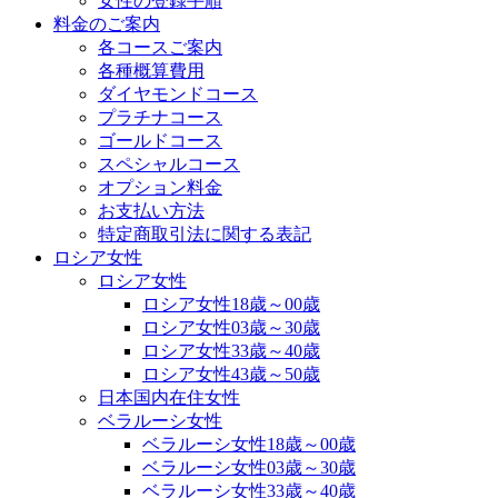
女性の登録手順
料金のご案内
各コースご案内
各種概算費用
ダイヤモンドコース
プラチナコース
ゴールドコース
スペシャルコース
オプション料金
お支払い方法
特定商取引法に関する表記
ロシア女性
ロシア女性
ロシア女性18歳～00歳
ロシア女性03歳～30歳
ロシア女性33歳～40歳
ロシア女性43歳～50歳
日本国内在住女性
ベラルーシ女性
ベラルーシ女性18歳～00歳
ベラルーシ女性03歳～30歳
ベラルーシ女性33歳～40歳