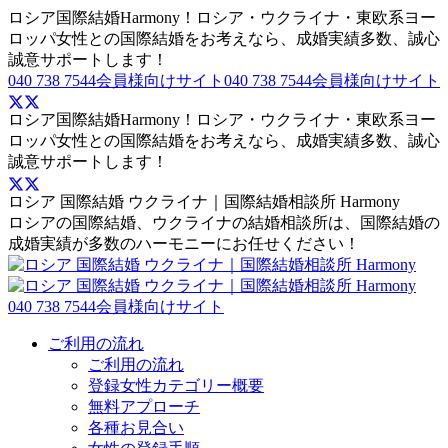
Skip
ロシア国際結婚Harmony！ロシア・ウクライナ・東欧系ヨー
to
ロッパ女性との国際結婚をお考えなら、成婚実績多数、誠心
content
誠意サポートします！
040 738 7544
会員様向けサイト
040 738 7544
会員様向けサイト
X
X
Instagram
YouTube
page
page
page
page
ロシア国際結婚Harmony！ロシア・ウクライナ・東欧系ヨー
opens
opens
opens
opens
ロッパ女性との国際結婚をお考えなら、成婚実績多数、誠心
in
in
in
in
誠意サポートします！
new
new
new
new
X
X
Instagram
YouTube
window
window
window
window
page
page
page
page
ロシア 国際結婚 ウクライナ｜国際結婚相談所 Harmony
opens
opens
opens
opens
ロシアの国際結婚、ウクライナの結婚相談所は、国際結婚の
in
in
in
in
成婚実績が多数のハーモニーにお任せください！
new
new
new
new
window
window
window
window
040 738 7544
会員様向けサイト
ご利用の流れ
ご利用の流れ
登録女性カテゴリー概要
無料アプローチ
各種お見合い