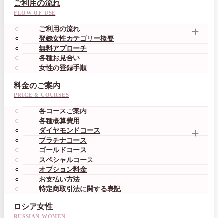
ご利用の流れ
FLOW OF USE
ご利用の流れ
登録女性カテゴリー概要
無料アプローチ
各種お見合い
女性の登録手順
料金のご案内
PRICE & COURSES
各コースご案内
各種概算費用
ダイヤモンドコース
プラチナコース
ゴールドコース
スペシャルコース
オプション料金
お支払い方法
特定商取引法に関する表記
ロシア女性
RUSSIAN WOMEN