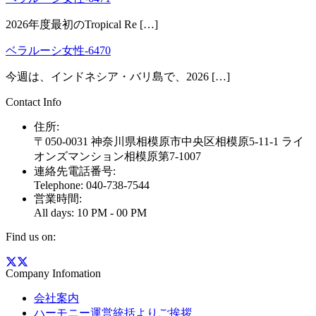
2026年度最初のTropical Re […]
ベラルーシ女性-6470
今週は、インドネシア・バリ島で、2026 […]
Contact Info
住所:
〒050-0031 神奈川県相模原市中央区相模原5-11-1 ライ
オンズマンション相模原第7-1007
連絡先電話番号:
Telephone: 040-738-7544
営業時間:
All days: 10 PM - 00 PM
Find us on:
Facebook
X
X
YouTube
Instagram
Mail
page
page
page
page
page
page
Company Infomation
opens
opens
opens
opens
opens
opens
in
in
in
in
in
in
会社案内
new
new
new
new
new
new
ハーモニー運営統括よりご挨拶