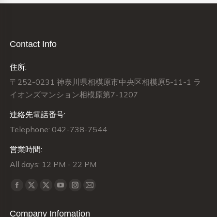
Contact Info
住所:
〒252-0231 神奈川県相模原市中央区相模原5-11-1 ラ
イオンズマンション相模原第7-1207
連絡先電話番号:
Telephone: 042-738-7544
営業時間:
All days: 12 PM - 22 PM
Find us on:
X
X
Facebook
YouTube
Instagram
Mail
page
page
page
page
page
page
Company Infomation
opens
opens
opens
opens
opens
opens