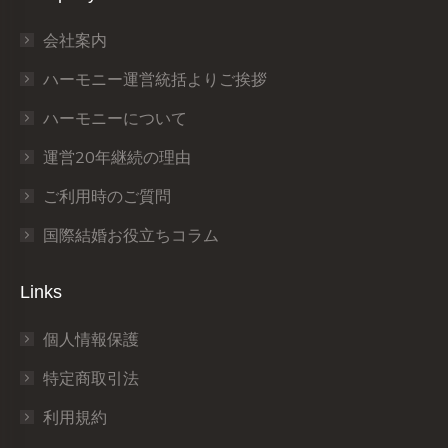
in
in
in
in
in
in
会社案内
new
new
new
new
new
new
window
window
window
window
window
window
ハーモニー運営統括よりご挨拶
ハーモニーについて
運営20年継続の理由
ご利用時のご質問
国際結婚お役立ちコラム
Links
個人情報保護
特定商取引法
利用規約