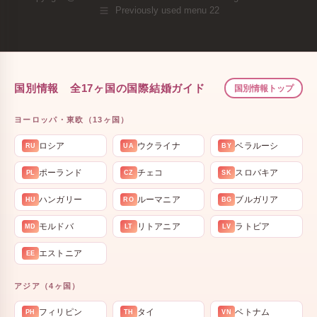
Previously used menu 22
国別情報 全17ヶ国の国際結婚ガイド
国別情報トップ
ヨーロッパ・東欧（13ヶ国）
ロシア
ウクライナ
ベラルーシ
RU
UA
BY
ポーランド
チェコ
スロバキア
PL
CZ
SK
ハンガリー
ルーマニア
ブルガリア
HU
RO
BG
モルドバ
リトアニア
ラトビア
MD
LT
LV
エストニア
EE
アジア（4ヶ国）
フィリピン
タイ
ベトナム
PH
TH
VN